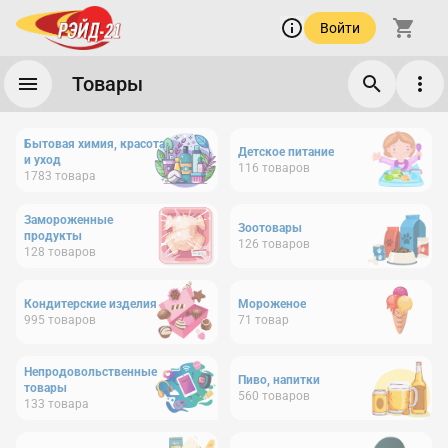
Войти
Товары
Бытовая химия, красота
Детское питание
и уход
116
товаров
1783
товара
Замороженные
Зоотовары
продукты
126
товаров
128
товаров
Кондитерские изделия
Мороженое
995
товаров
71
товар
Непродовольственные
Пиво, напитки
товары
560
товаров
133
товара