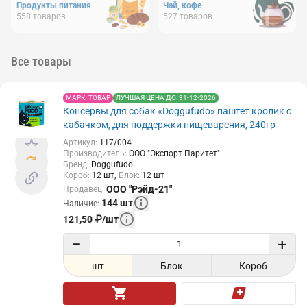
Продукты питания
Чай, кофе
558
товаров
527
товаров
Все товары
МАРК. ТОВАР
ЛУЧШАЯ ЦЕНА ДО: 31-12-2026
Консервы для собак «Doggufudo» паштет кролик с
кабачком, для поддержки пищеварения, 240гр
Артикул
:
117/004
Производитель
:
ООО "Экспорт Паритет"
Бренд
:
Doggufudo
Короб
:
12
шт
Блок
:
12
шт
ООО "Рэйд-21"
Продавец
:
144
шт
Наличие
:
121,50
₽
/
шт
−
+
шт
Блок
Короб