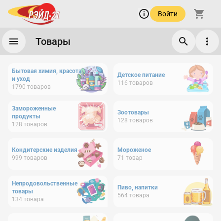
Войти
Товары
Бытовая химия, красота
Детское питание
и уход
116
товаров
1790
товаров
Замороженные
Зоотовары
продукты
128
товаров
128
товаров
Кондитерские изделия
Мороженое
999
товаров
71
товар
Непродовольственные
Пиво, напитки
товары
564
товара
134
товара