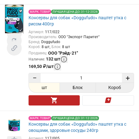
МАРК. ТОВАР
ЛУЧШАЯ ЦЕНА ДО: 31-12-2026
Консервы для собак «Doggufudo» паштет утка с
рисом 400гр
Артикул
:
117/022
Производитель
:
ООО "Экспорт Паритет"
Бренд
:
Doggufudo
Короб
:
8
шт
Блок
:
8
шт
ООО "Рэйд-21"
Продавец
:
132
шт
Наличие
:
169,50
₽
/
шт
−
+
шт
Блок
Короб
МАРК. ТОВАР
ЛУЧШАЯ ЦЕНА ДО: 31-12-2026
Консервы для собак «Doggufudo» паштет утка с
овощами, здоровые сосуды 240гр
Артикул
:
117/005