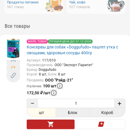
Продукты питания
Чай, кофе
561
товар
527
товаров
Все товары
МАРК. ТОВАР
ЛУЧШАЯ ЦЕНА ДО: 31-12-2026
Консервы для собак «Doggufudo» паштет утка с
овощами, здоровые сосуды 400гр
Артикул
:
117/010
Производитель
:
ООО "Экспорт Паритет"
Бренд
:
Doggufudo
Короб
:
8
шт
Блок
:
8
шт
ООО "Рэйд-21"
Продавец
:
100
шт
Наличие
:
172,50
₽
/
шт
−
+
шт
Блок
Короб