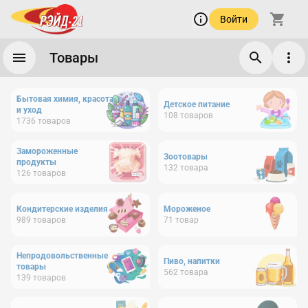
Войти
Товары
Бытовая химия, красота
Детское питание
и уход
108
товаров
1736
товаров
Замороженные
Зоотовары
продукты
132
товара
126
товаров
Кондитерские изделия
Мороженое
989
товаров
71
товар
Непродовольственные
Пиво, напитки
товары
562
товара
139
товаров