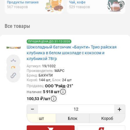
Продукты питания
Чай, кофе
567
товаров
529
товаров
Все товары
ЛУЧШАЯ ЦЕНА ДО: 31-12-2026
Шоколадный батончик «Баунти» Трио райская
клубника в белом шоколаде с кокосом и
клубникой 78гр
Артикул
:
19/1032
Производитель
:
МАРС
Бренд
:
БАУНТИ
Короб
:
144
шт
Блок
:
24
шт
ООО "Рэйд-21"
Продавец
:
5 918
шт
Наличие
:
100,53
₽
/
шт
−
+
шт
Блок
Короб