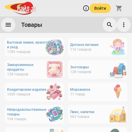
Войти
Товары
Бытовая химия, красота
Детское питание
и уход
116
товаров
1785
товаров
Замороженные
Зоотовары
продукты
128
товаров
128
товаров
Кондитерские изделия
Мороженое
1000
товаров
71
товар
Непродовольственные
Пиво, напитки
товары
563
товара
134
товара