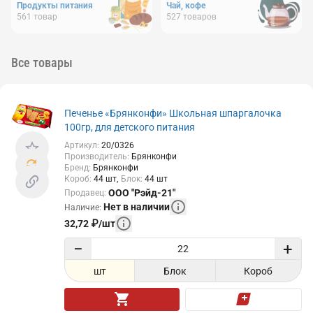
Продукты питания
Чай, кофе
561
товар
527
товаров
Все товары
Печенье «Брянконфи» Школьная шпаргалочка
100гр, для детского питания
Артикул
:
20/0326
Производитель
:
Брянконфи
Бренд
:
Брянконфи
Короб
:
44
шт
Блок
:
44
шт
ООО "Рэйд-21"
Продавец
:
Нет в наличии
Наличие
:
32,72
₽
/
шт
−
+
шт
Блок
Короб