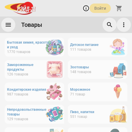
Войти
Товары
Бытовая химия, красота
Детское питание
и уход
111
товаров
1770
товаров
Замороженные
Зоотовары
продукты
148
товаров
126
товаров
Кондитерские изделия
Мороженое
987
товаров
71
товар
Непродовольственные
Пиво, напитки
товары
551
товар
129
товаров