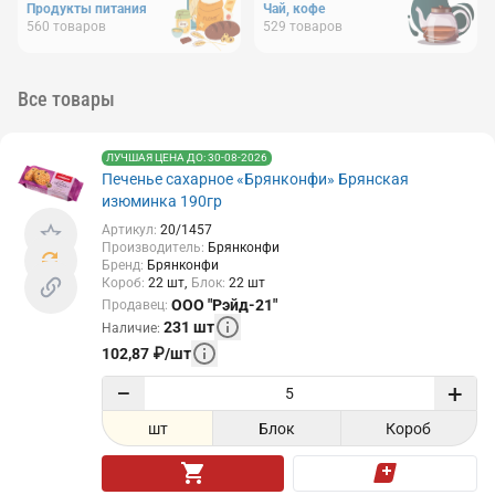
Продукты питания
Чай, кофе
560
товаров
529
товаров
Все товары
ЛУЧШАЯ ЦЕНА ДО: 30-08-2026
Печенье сахарное «Брянконфи» Брянская
изюминка 190гр
Артикул
:
20/1457
Производитель
:
Брянконфи
Бренд
:
Брянконфи
Короб
:
22
шт
Блок
:
22
шт
ООО "Рэйд-21"
Продавец
:
231
шт
Наличие
:
102,87
₽
/
шт
−
+
шт
Блок
Короб