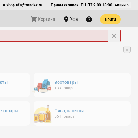
e-shop.ufa@yandex.ru
Прием звонков: ПН-ПТ 9:00-18:00
Акции
Корзина
Уфа
Войти
кты
Зоотовары
133
товара
е товары
Пиво, напитки
564
товара