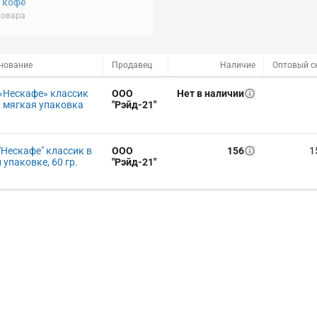
, кофе
товара
нование
Продавец
Наличие
«Нескафе» классик
ООО
Нет в наличии
, мягкая упаковка
"Рэйд-21"
"Нескафе" классик в
ООО
156
1
 упаковке, 60 гр.
"Рэйд-21"