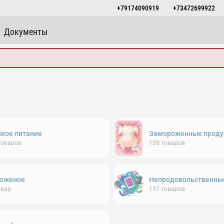
+79174090919
+73472699922
Документы
ское питание
Замороженные проду
товаров
128
товаров
оженое
Непродовольственны
овар
137
товаров