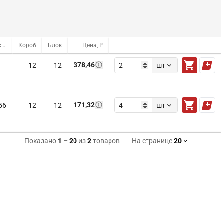
Оптовый склад
Короб
Блок
Цена, ₽
378,46
12
12
шт
171,32
56
12
12
шт
Показано
1
–
20
из
2
товаров
На странице
20