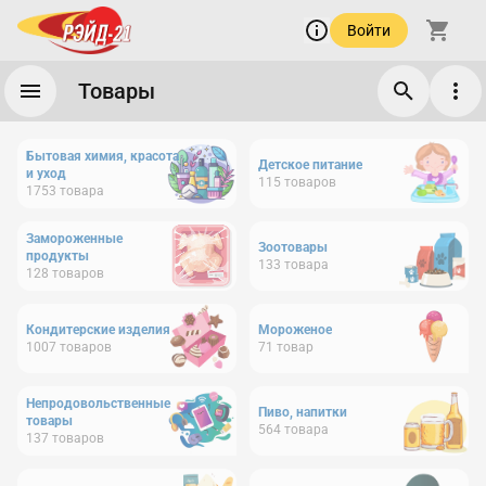
Войти
Товары
Бытовая химия, красота
Детское питание
и уход
115
товаров
1753
товара
Замороженные
Зоотовары
продукты
133
товара
128
товаров
Кондитерские изделия
Мороженое
1007
товаров
71
товар
Непродовольственные
Пиво, напитки
товары
564
товара
137
товаров