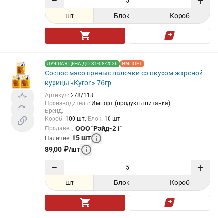
−
+
шт
Блок
Короб
ЛУЧШАЯ ЦЕНА ДО: 31-08-2026
ИМПОРТ
Соевое мясо пряные палочки со вкусом жареной
курицы «Kyron» 76гр
Артикул
:
278/118
Производитель
:
Импорт (продукты питания)
Бренд
:
Короб
:
100
шт
Блок
:
10
шт
ООО "Рэйд-21"
Продавец
:
15
шт
Наличие
:
89,00
₽
/
шт
−
+
шт
Блок
Короб