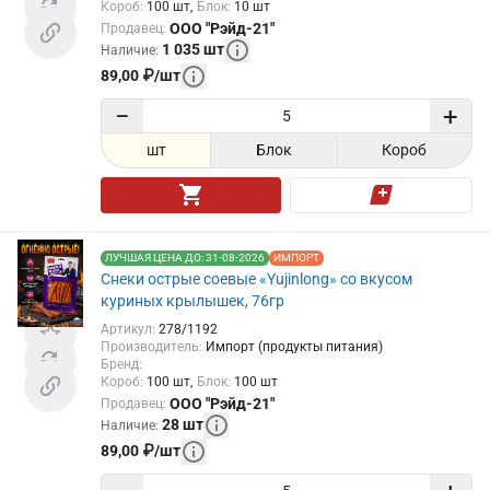
Короб
:
100
шт
Блок
:
10
шт
ООО "Рэйд-21"
Продавец
:
1 035
шт
Наличие
:
89,00
₽
/
шт
−
+
шт
Блок
Короб
ЛУЧШАЯ ЦЕНА ДО: 31-08-2026
ИМПОРТ
Снеки острые соевые «Yujinlong» со вкусом
куриных крылышек, 76гр
Артикул
:
278/1192
Производитель
:
Импорт (продукты питания)
Бренд
:
Короб
:
100
шт
Блок
:
100
шт
ООО "Рэйд-21"
Продавец
:
28
шт
Наличие
:
89,00
₽
/
шт