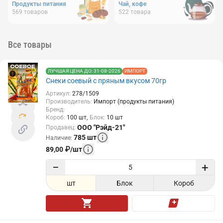
Продукты питания
Чай, кофе
569
товаров
522
товара
Все товары
ЛУЧШАЯ ЦЕНА ДО: 31-08-2026
ИМПОРТ
Снеки соевый с пряным вкусом 70гр
Артикул
:
278/1509
Производитель
:
Импорт (продукты питания)
Бренд
:
Короб
:
100
шт
Блок
:
10
шт
ООО "Рэйд-21"
Продавец
:
785
шт
Наличие
:
89,00
₽
/
шт
−
+
шт
Блок
Короб