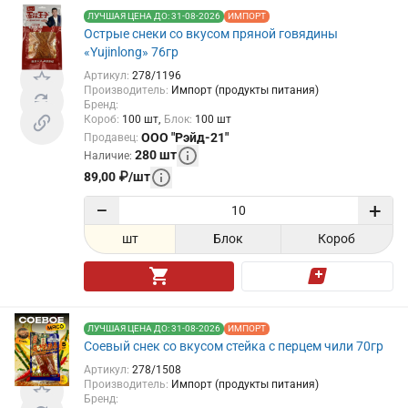
ЛУЧШАЯ ЦЕНА ДО: 31-08-2026
ИМПОРТ
Острые снеки со вкусом пряной говядины
«Yujinlong» 76гр
Артикул
:
278/1196
Производитель
:
Импорт (продукты питания)
Бренд
:
Короб
:
100
шт
Блок
:
100
шт
ООО "Рэйд-21"
Продавец
:
280
шт
Наличие
:
89,00
₽
/
шт
−
+
шт
Блок
Короб
ЛУЧШАЯ ЦЕНА ДО: 31-08-2026
ИМПОРТ
Соевый снек со вкусом стейка с перцем чили 70гр
Артикул
:
278/1508
Производитель
:
Импорт (продукты питания)
Бренд
: