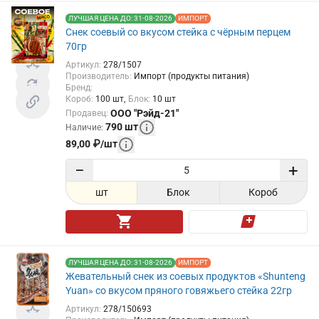
ЛУЧШАЯ ЦЕНА ДО: 31-08-2026
ИМПОРТ
Снек соевый со вкусом стейка с чёрным перцем
70гр
Артикул
:
278/1507
Производитель
:
Импорт (продукты питания)
Бренд
:
Короб
:
100
шт
Блок
:
10
шт
ООО "Рэйд-21"
Продавец
:
790
шт
Наличие
:
89,00
₽
/
шт
−
+
шт
Блок
Короб
ЛУЧШАЯ ЦЕНА ДО: 31-08-2026
ИМПОРТ
Жевательный снек из соевых продуктов «Shunteng
Yuan» со вкусом пряного говяжьего стейка 22гр
Артикул
:
278/150693