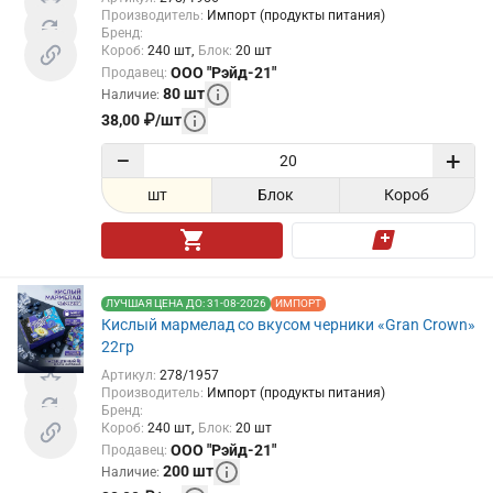
Производитель
:
Импорт (продукты питания)
Бренд
:
Короб
:
240
шт
Блок
:
20
шт
ООО "Рэйд-21"
Продавец
:
80
шт
Наличие
:
38,00
₽
/
шт
−
+
шт
Блок
Короб
ЛУЧШАЯ ЦЕНА ДО: 31-08-2026
ИМПОРТ
Кислый мармелад со вкусом черники «Gran Crown»
22гр
Артикул
:
278/1957
Производитель
:
Импорт (продукты питания)
Бренд
:
Короб
:
240
шт
Блок
:
20
шт
ООО "Рэйд-21"
Продавец
:
200
шт
Наличие
: