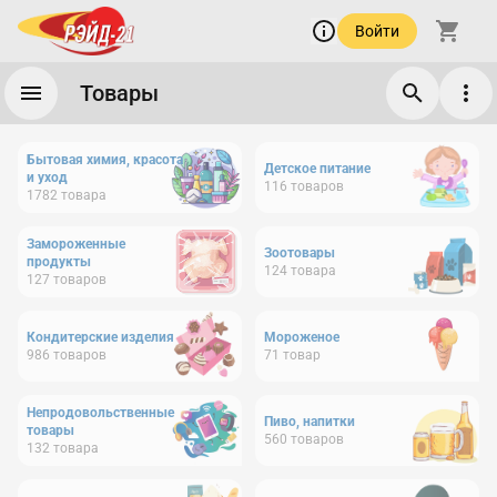
Войти
Товары
Бытовая химия, красота
Детское питание
и уход
116
товаров
1782
товара
Замороженные
Зоотовары
продукты
124
товара
127
товаров
Кондитерские изделия
Мороженое
986
товаров
71
товар
Непродовольственные
Пиво, напитки
товары
560
товаров
132
товара