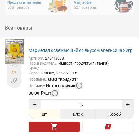
Продукты питания
Чай, кофе
558
товаров
527
товаров
Все товары
Мармелад освежающий со вкусом апельсина 22гр
Артикул
:
278/18078
Производитель
:
Импорт (продукты питания)
Бренд
:
Короб
:
240
шт
Блок
:
20
шт
ООО "Рэйд-21"
Продавец
:
Нет в наличии
Наличие
:
38,00
₽
/
шт
−
+
шт
Блок
Короб