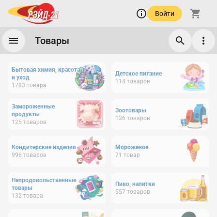
Войти
Товары
Бытовая химия, красота
Детское питание
и уход
114
товаров
1783
товара
Замороженные
Зоотовары
продукты
136
товаров
125
товаров
Кондитерские изделия
Мороженое
996
товаров
71
товар
Непродовольственные
Пиво, напитки
товары
557
товаров
132
товара