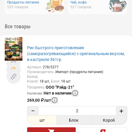
Продукты питания
Чай, кофе
535
товаров
527
товаров
Все товары
Рис быстрого приготовления
(саморазогревающийся) с оригинальным вкусом,
в кастрюле 361гр
Артикул
:
278/5377
Производитель
:
Импорт (продукты питания)
Бренд
:
Короб
:
18
шт
Блок
:
18
шт
ООО "Рэйд-21"
Продавец
:
Нет в наличии
Наличие
:
269,00
₽
/
шт
−
+
шт
Блок
Короб