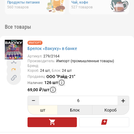
Продукты питания
Чай, кофе
560
товаров
527
товаров
Все товары
ИМПОРТ
Брелок «Вакуку» в банке
Артикул
:
279/2164
Производитель
:
Импорт (промышленные товары)
Бренд
:
Короб
:
24
шт
Блок
:
24
шт
ООО "Рэйд-21"
Продавец
:
126
шт
Наличие
:
69,00
₽
/
шт
−
+
шт
Блок
Короб