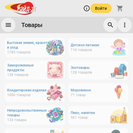
Войти
Товары
Бытовая химия, красота
Детское питание
и уход
116
товаров
1785
товаров
Замороженные
Зоотовары
продукты
128
товаров
128
товаров
Кондитерские изделия
Мороженое
1000
товаров
71
товар
Непродовольственные
Пиво, напитки
товары
561
товар
134
товара