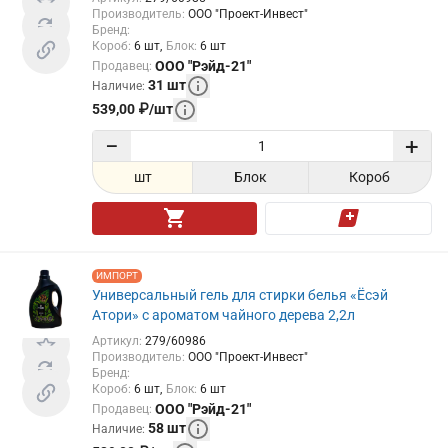
Производитель
:
ООО "Проект-Инвест"
Бренд
:
Короб
:
6
шт
Блок
:
6
шт
ООО "Рэйд-21"
Продавец
:
31
шт
Наличие
:
539,00
₽
/
шт
−
+
шт
Блок
Короб
ИМПОРТ
Универсальный гель для стирки белья «Ёсэй
Атори» с ароматом чайного дерева 2,2л
Артикул
:
279/60986
Производитель
:
ООО "Проект-Инвест"
Бренд
:
Короб
:
6
шт
Блок
:
6
шт
ООО "Рэйд-21"
Продавец
:
58
шт
Наличие
: