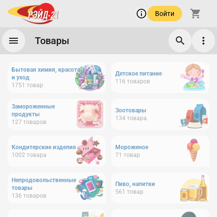
Войти
Товары
Бытовая химия, красота
Детское питание
и уход
116
товаров
1751
товар
Замороженные
Зоотовары
продукты
134
товара
127
товаров
Кондитерские изделия
Мороженое
1002
товара
71
товар
Непродовольственные
Пиво, напитки
товары
561
товар
136
товаров