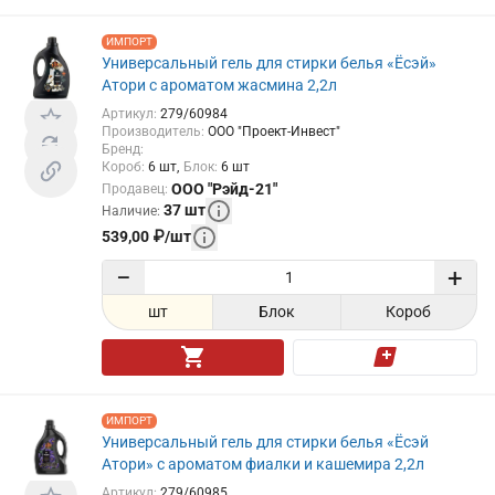
ИМПОРТ
Универсальный гель для стирки белья «Ёсэй»
Атори с ароматом жасмина 2,2л
Артикул
:
279/60984
Производитель
:
ООО "Проект-Инвест"
Бренд
:
Короб
:
6
шт
Блок
:
6
шт
ООО "Рэйд-21"
Продавец
:
37
шт
Наличие
:
539,00
₽
/
шт
−
+
шт
Блок
Короб
ИМПОРТ
Универсальный гель для стирки белья «Ёсэй
Атори» с ароматом фиалки и кашемира 2,2л
Артикул
:
279/60985