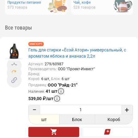
Продукты питания
Чай, кофе
573
товара
528
товаров
Все товары
ИМПОРТ
Гель для стирки «Ёсэй Атори» универсальный, с
ароматом яблока и ананаса 2,2л
Артикул
:
279/60987
Производитель
:
ООО "Проект-Инвест"
Бренд
:
Короб
:
6
шт
Блок
:
6
шт
ООО "Рэйд-21"
Продавец
:
41
шт
Наличие
:
539,00
₽
/
шт
−
+
шт
Блок
Короб