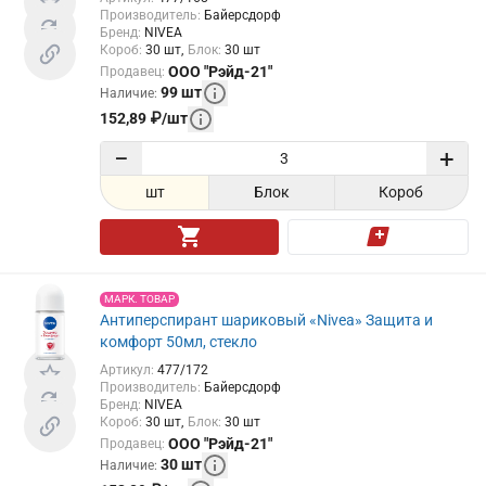
Производитель
:
Байерсдорф
Бренд
:
NIVEA
Короб
:
30
шт
Блок
:
30
шт
ООО "Рэйд-21"
Продавец
:
99
шт
Наличие
:
152,89
₽
/
шт
−
+
шт
Блок
Короб
МАРК. ТОВАР
Антиперспирант шариковый «Nivea» Защита и
комфорт 50мл, стекло
Артикул
:
477/172
Производитель
:
Байерсдорф
Бренд
:
NIVEA
Короб
:
30
шт
Блок
:
30
шт
ООО "Рэйд-21"
Продавец
:
30
шт
Наличие
: