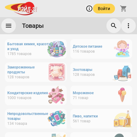
Войти
Товары
Бытовая химия, красота
Детское питание
и уход
116
товаров
1785
товаров
Замороженные
Зоотовары
продукты
128
товаров
128
товаров
Кондитерские изделия
Мороженое
1000
товаров
71
товар
Непродовольственные
Пиво, напитки
товары
561
товар
134
товара