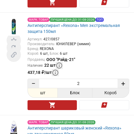
МАРК. ТОВАР
ЛУЧШАЯ ЦЕНА ДО: 31-08-2026
ТОП
Антиперспирант «Rexona» Men экстремальная
защита 150мл
Артикул
:
427/0857
Производитель
:
ЮНИЛЕВЕР (химия)
Бренд
:
REXONA
Короб
:
6
шт
Блок
:
6
шт
ООО "Рэйд-21"
Продавец
:
22
шт
Наличие
:
437,18
₽
/
шт
−
+
шт
Блок
Короб
МАРК. ТОВАР
ЛУЧШАЯ ЦЕНА ДО: 31-08-2026
Антиперспирант шариковый женский «Rexona»
ультраневидимая 50мл