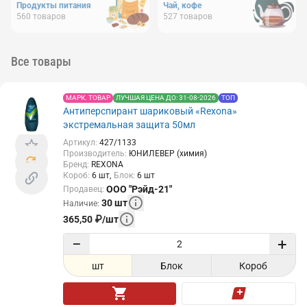
Продукты питания
Чай, кофе
560
товаров
527
товаров
Все товары
МАРК. ТОВАР
ЛУЧШАЯ ЦЕНА ДО: 31-08-2026
ТОП
Антиперспирант шариковый «Rexona»
экстремальная защита 50мл
Артикул
:
427/1133
Производитель
:
ЮНИЛЕВЕР (химия)
Бренд
:
REXONA
Короб
:
6
шт
Блок
:
6
шт
ООО "Рэйд-21"
Продавец
:
30
шт
Наличие
:
365,50
₽
/
шт
−
+
шт
Блок
Короб