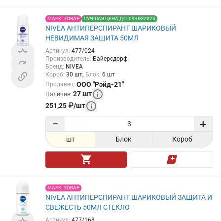
МАРК. ТОВАР
ЛУЧШАЯ ЦЕНА ДО: 09-08-2026
NIVEA АНТИПЕРСПИРАНТ ШАРИКОВЫЙ
НЕВИДИМАЯ ЗАЩИТА 50МЛ
Артикул
:
477/024
Производитель
:
Байерсдорф
Бренд
:
NIVEA
Короб
:
30
шт
Блок
:
6
шт
ООО "Рэйд-21"
Продавец
:
27
шт
Наличие
:
251,25
₽
/
шт
−
+
шт
Блок
Короб
МАРК. ТОВАР
NIVEA АНТИПЕРСПИРАНТ ШАРИКОВЫЙ ЗАЩИТА И
СВЕЖЕСТЬ 50МЛ СТЕКЛО
Артикул
:
477/168