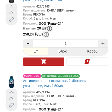
Артикул
:
427/0943
Производитель
:
ЮНИЛЕВЕР (химия)
Бренд
:
REXONA
Короб
:
6
шт
Блок
:
6
шт
ООО "Рэйд-21"
Продавец
:
20
шт
Наличие
:
258,24
₽
/
шт
−
+
шт
Блок
Короб
МАРК. ТОВАР
ЛУЧШАЯ ЦЕНА ДО: 31-08-2026
Антиперспирант шариковый «Rexona»
ультраневидимый 50мл
Артикул
:
427/1134
Производитель
:
ЮНИЛЕВЕР (химия)
Бренд
:
REXONA
Короб
:
6
шт
Блок
:
6
шт
ООО "Рэйд-21"
Продавец
: