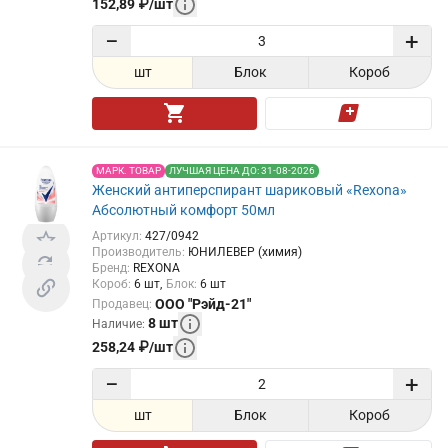
152,89
₽
/
шт
−
+
шт
Блок
Короб
МАРК. ТОВАР
ЛУЧШАЯ ЦЕНА ДО: 31-08-2026
Женский антиперспирант шариковый «Rexona»
Абсолютный комфорт 50мл
Артикул
:
427/0942
Производитель
:
ЮНИЛЕВЕР (химия)
Бренд
:
REXONA
Короб
:
6
шт
Блок
:
6
шт
ООО "Рэйд-21"
Продавец
:
8
шт
Наличие
:
258,24
₽
/
шт
−
+
шт
Блок
Короб