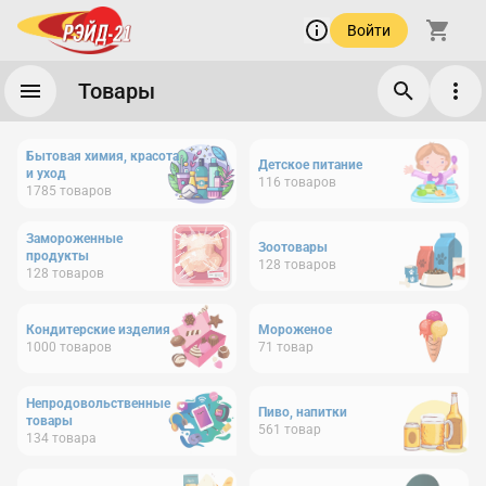
Войти
Товары
Бытовая химия, красота
Детское питание
и уход
116
товаров
1785
товаров
Замороженные
Зоотовары
продукты
128
товаров
128
товаров
Кондитерские изделия
Мороженое
1000
товаров
71
товар
Непродовольственные
Пиво, напитки
товары
561
товар
134
товара