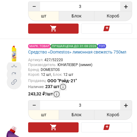
−
+
шт
Блок
Короб
МАРК. ТОВАР
ЛУЧШАЯ ЦЕНА ДО: 31-08-2026
ТОП
Средство «Domestos» лимонная свежесть 750мл
Артикул
:
427/52220
Производитель
:
ЮНИЛЕВЕР (химия)
Бренд
:
DOMESTOS
Короб
:
12
шт
Блок
:
12
шт
ООО "Рэйд-21"
Продавец
:
237
шт
Наличие
:
243,32
₽
/
шт
−
+
шт
Блок
Короб