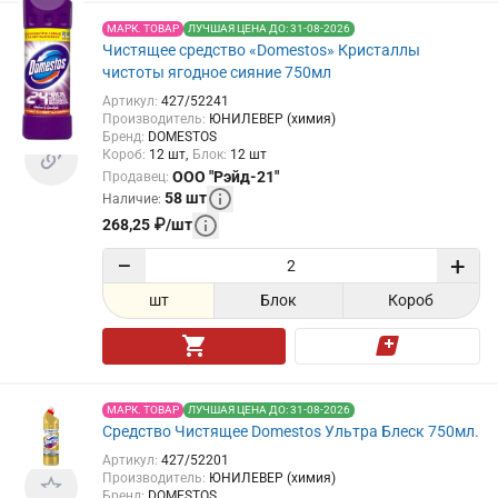
МАРК. ТОВАР
ЛУЧШАЯ ЦЕНА ДО: 31-08-2026
Чистящее средство «Domestos» Кристаллы
чистоты ягодное сияние 750мл
Артикул
:
427/52241
Производитель
:
ЮНИЛЕВЕР (химия)
Бренд
:
DOMESTOS
Короб
:
12
шт
Блок
:
12
шт
ООО "Рэйд-21"
Продавец
:
58
шт
Наличие
:
268,25
₽
/
шт
−
+
шт
Блок
Короб
МАРК. ТОВАР
ЛУЧШАЯ ЦЕНА ДО: 31-08-2026
Средство Чистящее Domestos Ультра Блеск 750мл.
Артикул
:
427/52201
Производитель
:
ЮНИЛЕВЕР (химия)
Бренд
:
DOMESTOS