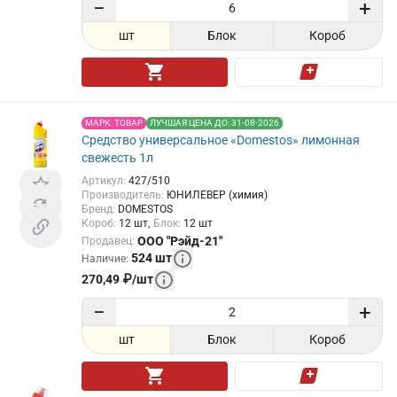
−
+
шт
Блок
Короб
МАРК. ТОВАР
ЛУЧШАЯ ЦЕНА ДО: 31-08-2026
Средство универсальное «Domestos» лимонная
свежесть 1л
Артикул
:
427/510
Производитель
:
ЮНИЛЕВЕР (химия)
Бренд
:
DOMESTOS
Короб
:
12
шт
Блок
:
12
шт
ООО "Рэйд-21"
Продавец
:
524
шт
Наличие
:
270,49
₽
/
шт
−
+
шт
Блок
Короб