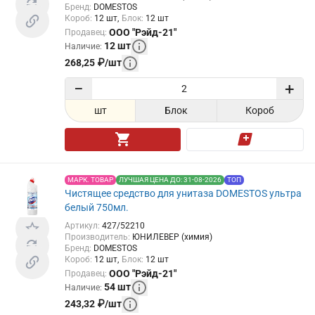
Бренд
:
DOMESTOS
Короб
:
12
шт
Блок
:
12
шт
ООО "Рэйд-21"
Продавец
:
12
шт
Наличие
:
268,25
₽
/
шт
−
+
шт
Блок
Короб
МАРК. ТОВАР
ЛУЧШАЯ ЦЕНА ДО: 31-08-2026
ТОП
Чистящее средство для унитаза DOMESTOS ультра
белый 750мл.
Артикул
:
427/52210
Производитель
:
ЮНИЛЕВЕР (химия)
Бренд
:
DOMESTOS
Короб
:
12
шт
Блок
:
12
шт
ООО "Рэйд-21"
Продавец
:
54
шт
Наличие
:
243,32
₽
/
шт