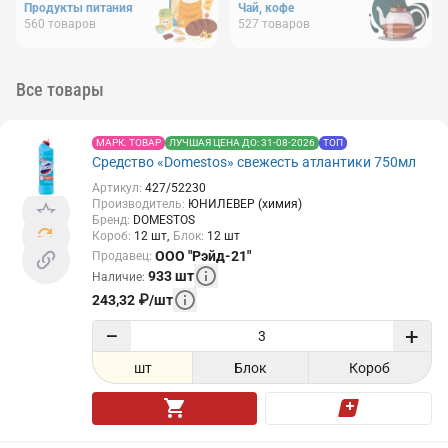
Продукты питания
Чай, кофе
560
товаров
527
товаров
Все товары
МАРК. ТОВАР
ЛУЧШАЯ ЦЕНА ДО: 31-08-2026
ТОП
Средство «Domestos» свежесть атлантики 750мл
Артикул
:
427/52230
Производитель
:
ЮНИЛЕВЕР (химия)
Бренд
:
DOMESTOS
Короб
:
12
шт
Блок
:
12
шт
ООО "Рэйд-21"
Продавец
:
933
шт
Наличие
:
243,32
₽
/
шт
−
+
шт
Блок
Короб