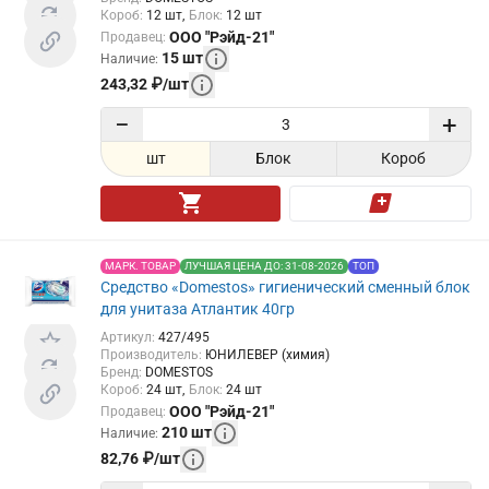
Короб
:
12
шт
Блок
:
12
шт
ООО "Рэйд-21"
Продавец
:
15
шт
Наличие
:
243,32
₽
/
шт
−
+
шт
Блок
Короб
МАРК. ТОВАР
ЛУЧШАЯ ЦЕНА ДО: 31-08-2026
ТОП
Средство «Domestos» гигиенический сменный блок
для унитаза Атлантик 40гр
Артикул
:
427/495
Производитель
:
ЮНИЛЕВЕР (химия)
Бренд
:
DOMESTOS
Короб
:
24
шт
Блок
:
24
шт
ООО "Рэйд-21"
Продавец
:
210
шт
Наличие
:
82,76
₽
/
шт