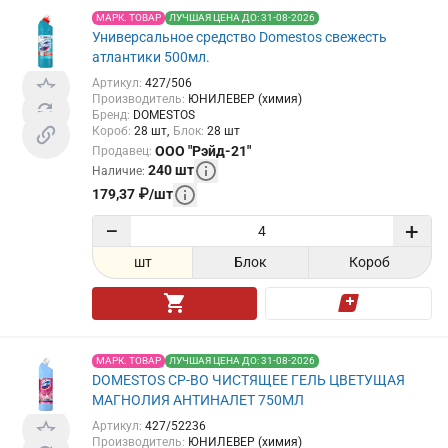
МАРК. ТОВАР
ЛУЧШАЯ ЦЕНА ДО: 31-08-2026
Универсальное средство Domestos свежесть
атлантики 500мл.
Артикул
:
427/506
Производитель
:
ЮНИЛЕВЕР (химия)
Бренд
:
DOMESTOS
Короб
:
28
шт
Блок
:
28
шт
ООО "Рэйд-21"
Продавец
:
240
шт
Наличие
:
179,37
₽
/
шт
−
+
шт
Блок
Короб
МАРК. ТОВАР
ЛУЧШАЯ ЦЕНА ДО: 31-08-2026
DOMESTOS СР-ВО ЧИСТЯЩЕЕ ГЕЛЬ ЦВЕТУЩАЯ
МАГНОЛИЯ АНТИНАЛЕТ 750МЛ
Артикул
:
427/52236
Производитель
:
ЮНИЛЕВЕР (химия)