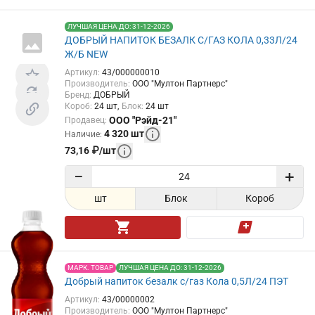
ЛУЧШАЯ ЦЕНА ДО: 31-12-2026
ДОБРЫЙ НАПИТОК БЕЗАЛК С/ГАЗ КОЛА 0,33Л/24
Ж/Б NEW
Артикул
:
43/000000010
Производитель
:
ООО "Мултон Партнерс"
Бренд
:
ДОБРЫЙ
Короб
:
24
шт
Блок
:
24
шт
ООО "Рэйд-21"
Продавец
:
4 320
шт
Наличие
:
73,16
₽
/
шт
−
+
шт
Блок
Короб
МАРК. ТОВАР
ЛУЧШАЯ ЦЕНА ДО: 31-12-2026
Добрый напиток безалк с/газ Кола 0,5Л/24 ПЭТ
Артикул
:
43/00000002
Производитель
:
ООО "Мултон Партнерс"