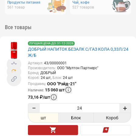
Продукты питания
Чай, кофе
561
товар
527
товаров
Все товары
ЛУЧШАЯ ЦЕНА ДО: 31-12-2026
ДОБРЫЙ НАПИТОК БЕЗАЛК С/ГАЗ КОЛА 0,33Л/24
Ж/Б
Артикул
:
43/00000001
Производитель
:
ООО "Мултон Партнерс"
Бренд
:
ДОБРЫЙ
Короб
:
24
шт
Блок
:
24
шт
ООО "Рэйд-21"
Продавец
:
15 060
шт
Наличие
:
73,16
₽
/
шт
−
+
шт
Блок
Короб