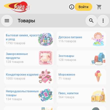
Войти
Товары
Бытовая химия, красота
Детское питание
и уход
116
товаров
1790
товаров
Замороженные
Зоотовары
продукты
128
товаров
128
товаров
Кондитерские изделия
Мороженое
1000
товаров
71
товар
Непродовольственные
Пиво, напитки
товары
564
товара
134
товара