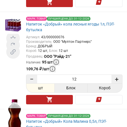
МАРК. ТОВАР
ЛУЧШАЯ ЦЕНА ДО: 31-12-2026
Напиток «Добрый» кола лесные ягоды 1л, ПЭТ-
бутылка
Артикул
:
43/000000076
Производитель
:
ООО "Мултон Партнерс"
Бренд
:
ДОБРЫЙ
Короб
:
12
шт
Блок
:
12
шт
ООО "Рэйд-21"
Продавец
:
95
шт
Наличие
:
109,76
₽
/
шт
−
+
шт
Блок
Короб
МАРК. ТОВАР
ЛУЧШАЯ ЦЕНА ДО: 31-12-2026
Напиток «Добрый» Кола Малина 0,5л, ПЭТ-
бутылка