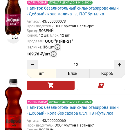
МАРК. ТОВАР
ЛУЧШАЯ ЦЕНА ДО: 31-12-2026
Напиток безалкогольный сильногазированный
«Добрый» кола малина 1л, ПЭТ-бутылка
Артикул
:
43/000000073
Производитель
:
ООО "Мултон Партнерс"
Бренд
:
ДОБРЫЙ
Короб
:
12
шт
Блок
:
12
шт
ООО "Рэйд-21"
Продавец
:
36
шт
Наличие
:
109,76
₽
/
шт
−
+
шт
Блок
Короб
МАРК. ТОВАР
ЛУЧШАЯ ЦЕНА ДО: 31-12-2026
Напиток безалкогольный сильногазированный
«Добрый» кола без сахара 0,5л, ПЭТ-бутылка
Артикул
:
43/000000060
Производитель
:
ООО "Мултон Партнерс"