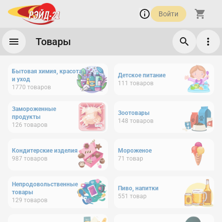
Войти
Товары
Бытовая химия, красота
Детское питание
и уход
111
товаров
1770
товаров
Замороженные
Зоотовары
продукты
148
товаров
126
товаров
Кондитерские изделия
Мороженое
987
товаров
71
товар
Непродовольственные
Пиво, напитки
товары
551
товар
129
товаров