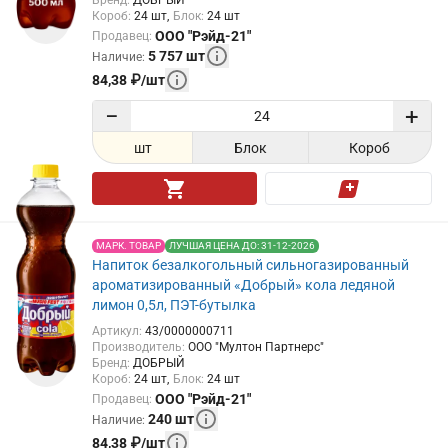
Бренд
:
ДОБРЫЙ
Короб
:
24
шт
Блок
:
24
шт
ООО "Рэйд-21"
Продавец
:
5 757
шт
Наличие
:
84,38
₽
/
шт
−
+
шт
Блок
Короб
МАРК. ТОВАР
ЛУЧШАЯ ЦЕНА ДО: 31-12-2026
Напиток безалкогольный сильногазированный
ароматизированный «Добрый» кола ледяной
лимон 0,5л, ПЭТ-бутылка
Артикул
:
43/0000000711
Производитель
:
ООО "Мултон Партнерс"
Бренд
:
ДОБРЫЙ
Короб
:
24
шт
Блок
:
24
шт
ООО "Рэйд-21"
Продавец
:
240
шт
Наличие
:
84,38
₽
/
шт