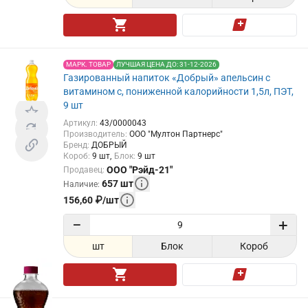
МАРК. ТОВАР
ЛУЧШАЯ ЦЕНА ДО: 31-12-2026
Газированный напиток «Добрый» апельсин с
витамином с, пониженной калорийности 1,5л, ПЭТ,
9 шт
Артикул
:
43/0000043
Производитель
:
ООО "Мултон Партнерс"
Бренд
:
ДОБРЫЙ
Короб
:
9
шт
Блок
:
9
шт
ООО "Рэйд-21"
Продавец
:
657
шт
Наличие
:
156,60
₽
/
шт
−
+
шт
Блок
Короб