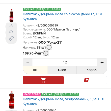
ЛУЧШАЯ ЦЕНА ДО: 31-12-2026
Напиток «Добрый» кола со вкусом дыни 1л, ПЭТ-
бутылка
Артикул
:
43/0000000719
Производитель
:
ООО "Мултон Партнерс"
Бренд
:
ДОБРЫЙ
Короб
:
12
шт
Блок
:
12
шт
ООО "Рэйд-21"
Продавец
:
33
шт
Наличие
:
109,76
₽
/
шт
−
+
шт
Блок
Короб
МАРК. ТОВАР
ЛУЧШАЯ ЦЕНА ДО: 31-12-2026
Напиток «Добрый» кола, газированный, 1,5л, ПЭТ-
бутылка
Артикул
:
43/000000040