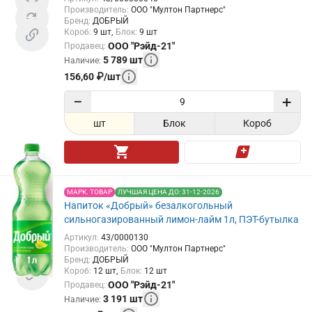
Производитель
:
ООО "Мултон Партнерс"
Бренд
:
ДОБРЫЙ
Короб
:
9
шт
Блок
:
9
шт
ООО "Рэйд-21"
Продавец
:
5 789
шт
Наличие
:
156,60
₽
/
шт
−
+
шт
Блок
Короб
МАРК. ТОВАР
ЛУЧШАЯ ЦЕНА ДО: 31-12-2026
Напиток «Добрый» безалкогольный
сильногазированный лимон-лайм 1л, ПЭТ-бутылка
Артикул
:
43/0000130
Производитель
:
ООО "Мултон Партнерс"
Бренд
:
ДОБРЫЙ
Короб
:
12
шт
Блок
:
12
шт
ООО "Рэйд-21"
Продавец
:
3 191
шт
Наличие
: