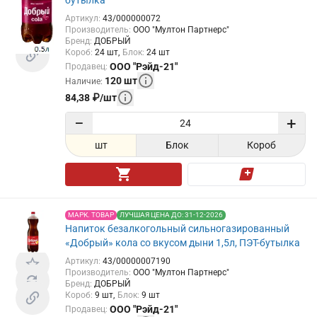
Артикул
:
43/000000072
Производитель
:
ООО "Мултон Партнерс"
Бренд
:
ДОБРЫЙ
Короб
:
24
шт
Блок
:
24
шт
ООО "Рэйд-21"
Продавец
:
120
шт
Наличие
:
84,38
₽
/
шт
−
+
шт
Блок
Короб
МАРК. ТОВАР
ЛУЧШАЯ ЦЕНА ДО: 31-12-2026
Напиток безалкогольный сильногазированный
«Добрый» кола со вкусом дыни 1,5л, ПЭТ-бутылка
Артикул
:
43/00000007190
Производитель
:
ООО "Мултон Партнерс"
Бренд
:
ДОБРЫЙ
Короб
:
9
шт
Блок
:
9
шт
ООО "Рэйд-21"
Продавец
: