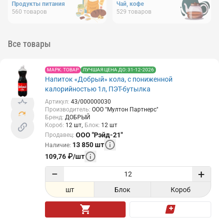
Продукты питания
Чай, кофе
560
товаров
529
товаров
Все товары
МАРК. ТОВАР
ЛУЧШАЯ ЦЕНА ДО: 31-12-2026
Напиток «Добрый» кола, с пониженной
калорийностью 1л, ПЭТ-бутылка
Артикул
:
43/000000030
Производитель
:
ООО "Мултон Партнерс"
Бренд
:
ДОБРЫЙ
Короб
:
12
шт
Блок
:
12
шт
ООО "Рэйд-21"
Продавец
:
13 850
шт
Наличие
:
109,76
₽
/
шт
−
+
шт
Блок
Короб