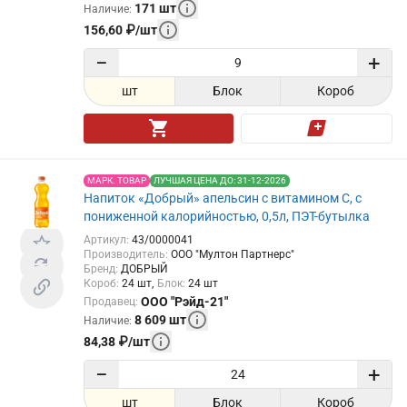
171
шт
Наличие
:
156,60
₽
/
шт
−
+
шт
Блок
Короб
МАРК. ТОВАР
ЛУЧШАЯ ЦЕНА ДО: 31-12-2026
Напиток «Добрый» апельсин с витамином С, с
пониженной калорийностью, 0,5л, ПЭТ-бутылка
Артикул
:
43/0000041
Производитель
:
ООО "Мултон Партнерс"
Бренд
:
ДОБРЫЙ
Короб
:
24
шт
Блок
:
24
шт
ООО "Рэйд-21"
Продавец
:
8 609
шт
Наличие
:
84,38
₽
/
шт
−
+
шт
Блок
Короб