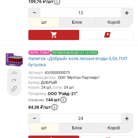
109,76
₽
/
шт
−
+
шт
Блок
Короб
МАРК. ТОВАР
ЛУЧШАЯ ЦЕНА ДО: 31-12-2026
Напиток «Добрый» кола лесные ягоды 0,5л, ПЭТ-
бутылка
Артикул
:
43/000000075
Производитель
:
ООО "Мултон Партнерс"
Бренд
:
ДОБРЫЙ
Короб
:
24
шт
Блок
:
24
шт
ООО "Рэйд-21"
Продавец
:
144
шт
Наличие
:
84,38
₽
/
шт
−
+
шт
Блок
Короб