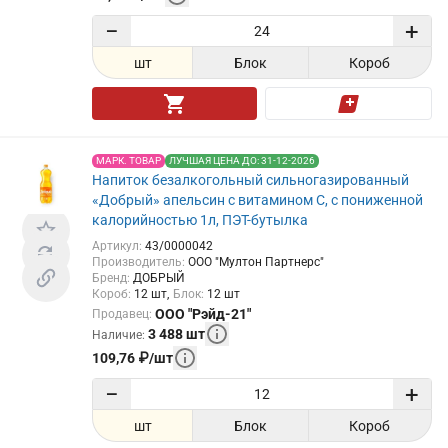
−
+
шт
Блок
Короб
МАРК. ТОВАР
ЛУЧШАЯ ЦЕНА ДО: 31-12-2026
Напиток безалкогольный сильногазированный
«Добрый» апельсин с витамином С, с пониженной
калорийностью 1л, ПЭТ-бутылка
Артикул
:
43/0000042
Производитель
:
ООО "Мултон Партнерс"
Бренд
:
ДОБРЫЙ
Короб
:
12
шт
Блок
:
12
шт
ООО "Рэйд-21"
Продавец
:
3 488
шт
Наличие
:
109,76
₽
/
шт
−
+
шт
Блок
Короб