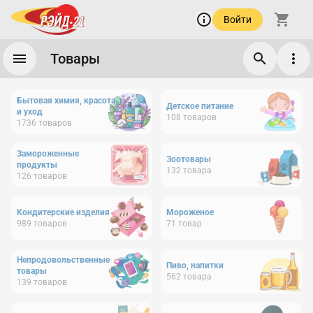
Войти
Товары
Бытовая химия, красота
Детское питание
и уход
108
товаров
1736
товаров
Замороженные
Зоотовары
продукты
132
товара
126
товаров
Кондитерские изделия
Мороженое
989
товаров
71
товар
Непродовольственные
Пиво, напитки
товары
562
товара
139
товаров