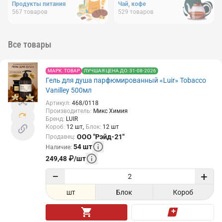
Продукты питания
Чай, кофе
567
товаров
529
товаров
Все товары
МАРК. ТОВАР
ЛУЧШАЯ ЦЕНА ДО: 31-08-2026
Гель для душа парфюмированный «Luir» Tobacco
Vanilley 500мл
Артикул
:
468/0118
Производитель
:
Микс Химия
Бренд
:
LUIR
Короб
:
12
шт
Блок
:
12
шт
ООО "Рэйд-21"
Продавец
:
54
шт
Наличие
:
249,48
₽
/
шт
−
+
шт
Блок
Короб