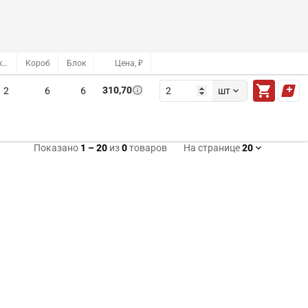
Оптовый склад
Короб
Блок
Цена, ₽
310,70
2
6
6
шт
Показано
1
–
20
из
0
товаров
На странице
20