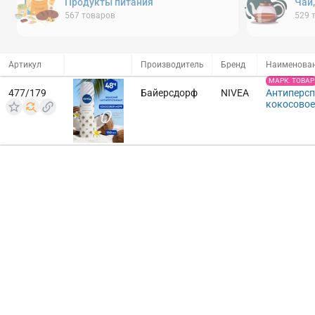
Продукты питания
Чай
567
товаров
529
Артикул
Производитель
Бренд
Наименова
МАРК. ТОВАР
477/179
Байерсдорф
NIVEA
Антиперспи
кокосовое