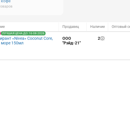
, кофе
товаров
ние
Продавец
Наличие
ЛУЧШАЯ ЦЕНА ДО: 16-08-2026
рант «Nivea» Coconut Core,
ООО
2
 море 150мл
"Рэйд-21"