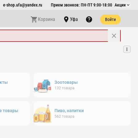
e-shop.ufa@yandex.ru
Прием звонков: ПН-ПТ 9:00-18:00
Акции
Корзина
Уфа
Войти
кты
Зоотовары
132
товара
е товары
Пиво, напитки
562
товара