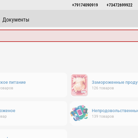
+79174090919
+73472699922
Документы
ское питание
Замороженные проду
товаров
126
товаров
оженое
Непродовольственны
овар
139
товаров