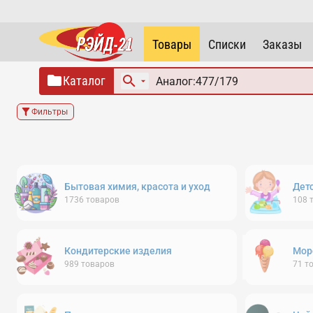
Товары
Списки
Заказы
Каталог
Фильтры
Бытовая химия, красота и уход
Дет
1736
товаров
108
Кондитерские изделия
Мор
989
товаров
71
т