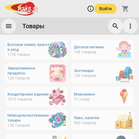
Войти
Товары
Бытовая химия, красота
Детское питание
и уход
108
товаров
1732
товара
Замороженные
Зоотовары
продукты
130
товаров
128
товаров
Кондитерские изделия
Мороженое
1015
товаров
71
товар
Непродовольственные
Пиво, напитки
товары
560
товаров
138
товаров