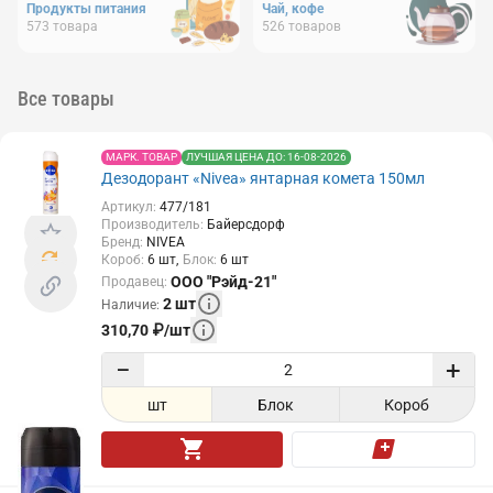
Продукты питания
Чай, кофе
573
товара
526
товаров
Все товары
МАРК. ТОВАР
ЛУЧШАЯ ЦЕНА ДО: 16-08-2026
Дезодорант «Nivea» янтарная комета 150мл
Артикул
:
477/181
Производитель
:
Байерсдорф
Бренд
:
NIVEA
Короб
:
6
шт
Блок
:
6
шт
ООО "Рэйд-21"
Продавец
:
2
шт
Наличие
:
310,70
₽
/
шт
−
+
шт
Блок
Короб