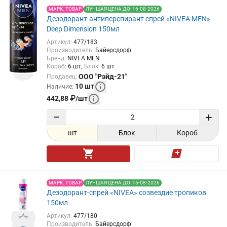
МАРК. ТОВАР
ЛУЧШАЯ ЦЕНА ДО: 16-08-2026
Дезодорант-антиперспирант спрей «NIVEA MEN»
Deep Dimension 150мл
Артикул
:
477/183
Производитель
:
Байерсдорф
Бренд
:
NIVEA MEN
Короб
:
6
шт
Блок
:
6
шт
ООО "Рэйд-21"
Продавец
:
10
шт
Наличие
:
442,88
₽
/
шт
−
+
шт
Блок
Короб
МАРК. ТОВАР
ЛУЧШАЯ ЦЕНА ДО: 16-08-2026
Дезодорант-спрей «NIVEA» созвездие тропиков
150мл
Артикул
:
477/180
Производитель
:
Байерсдорф