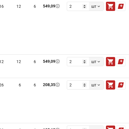
549,09
16
12
6
шт
549,09
12
12
6
шт
208,35
26
6
6
шт