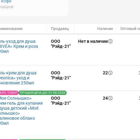
, кофе
товаров
аименование
Продавец
Наличие
ель-уход для душа
ООО
Нет в наличии
NIVEA» Крем и роза
"Рэйд-21"
00мл
ель-крем для душа
ООО
22
eonica» уход и
"Рэйд-21"
бновление 250мл
АРК. ТОВАР
ЛУЧШАЯ ЦЕНА ДО: 31-08-2026
Мое Солнышко»
ООО
24
рем-гель для купания
"Рэйд-21"
 душа детский «Моё
олнышко»
алиновое облако
00мл