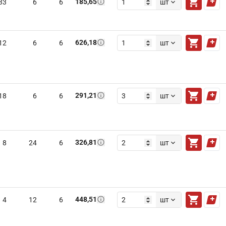
185,65
33
6
6
шт
626,18
12
6
6
шт
291,21
18
6
6
шт
326,81
8
24
6
шт
448,51
4
12
6
шт