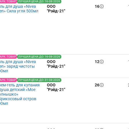
АРК. ТОВАР
ЛУЧШАЯ ЦЕНА ДО: 16-08-2026
ль для душа «Nivea
ООО
16
en» Сила угля 500мл
"Рэйд-21"
АРК. ТОВАР
ЛУЧШАЯ ЦЕНА ДО: 16-08-2026
ль для душа «Nivea
ООО
12
en» заряд чистоты
"Рэйд-21"
00мл
АРК. ТОВАР
ЛУЧШАЯ ЦЕНА ДО: 31-08-2026
рем-гель для купания
ООО
26
 душа детский «Мое
"Рэйд-21"
олнышко»
брикосовый остров
00мл