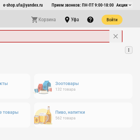
e-shop.ufa@yandex.ru
Прием звонков: ПН-ПТ 9:00-18:00
Акции
Корзина
Уфа
Войти
кты
Зоотовары
132
товара
е товары
Пиво, напитки
562
товара