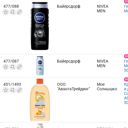
М
477/088
Байерсдорф
NIVEA
Ге
MEN
M
М
477/087
Байерсдорф
NIVEA
Ге
MEN
M
5
М
451/1493
ООО
Мое
К
"АвантаТрейдинг"
Солнышко
и
С
А
5