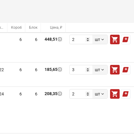
Оптовый склад
Короб
Блок
Цена, ₽
448,51
6
6
шт
185,65
22
6
6
шт
208,35
24
6
6
шт