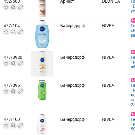
452/588
Арнест
DEONICA
Г
«
у
М
477/104
Байерсдорф
NIVEA
Г
«
з
М
477/0920
Байерсдорф
NIVEA
Г
«
а
М
477/096
Байерсдорф
NIVEA
Г
«
л
к
2
М
477/100
Байерсдорф
NIVEA
Г
«
5