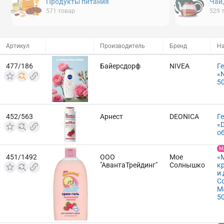
Продукты питания
Чай
571
товар
529
Артикул
Производитель
Бренд
Н
477/186
Байерсдорф
NIVEA
Г
«
5
452/563
Арнест
DEONICA
Г
«D
о
М
451/1492
ООО
Мое
«
"АвантаТрейдинг"
Солнышко
к
и
С
М
5