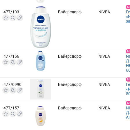
М
477/103
Байерсдорф
NIVEA
Г
«
з
М
477/156
Байерсдорф
NIVEA
N
Д
Н
6
М
477/0990
Байерсдорф
NIVEA
Г
«
5
М
477/157
Байерсдорф
NIVEA
N
Д
А