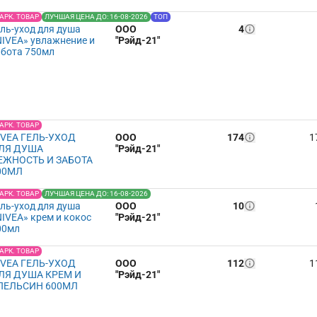
АРК. ТОВАР
ЛУЧШАЯ ЦЕНА ДО: 16-08-2026
ТОП
ель-уход для душа
ООО
4
NIVEA» увлажнение и
"Рэйд-21"
абота 750мл
АРК. ТОВАР
IVEA ГЕЛЬ-УХОД
ООО
174
1
ЛЯ ДУША
"Рэйд-21"
ЕЖНОСТЬ И ЗАБОТА
00МЛ
АРК. ТОВАР
ЛУЧШАЯ ЦЕНА ДО: 16-08-2026
ель-уход для душа
ООО
10
NIVEA» крем и кокос
"Рэйд-21"
00мл
АРК. ТОВАР
IVEA ГЕЛЬ-УХОД
ООО
112
1
ЛЯ ДУША КРЕМ И
"Рэйд-21"
ПЕЛЬСИН 600МЛ