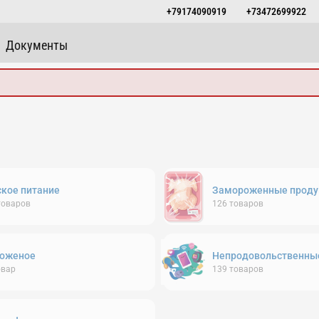
+79174090919
+73472699922
Документы
ское питание
Замороженные проду
товаров
126
товаров
оженое
Непродовольственны
овар
139
товаров