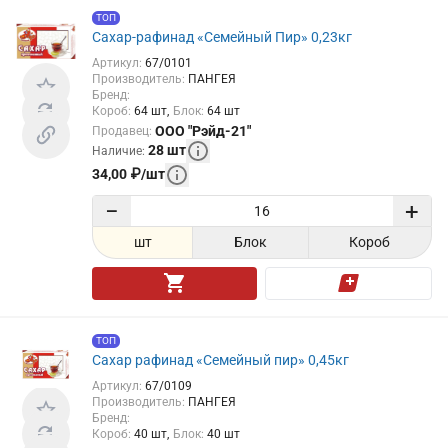
ТОП
Сахар-рафинад «Семейный Пир» 0,23кг
Артикул
:
67/0101
Производитель
:
ПАНГЕЯ
Бренд
:
Короб
:
64
шт
Блок
:
64
шт
ООО "Рэйд-21"
Продавец
:
28
шт
Наличие
:
34,00
₽
/
шт
−
+
шт
Блок
Короб
ТОП
Сахар рафинад «Семейный пир» 0,45кг
Артикул
:
67/0109
Производитель
:
ПАНГЕЯ
Бренд
:
Короб
:
40
шт
Блок
:
40
шт