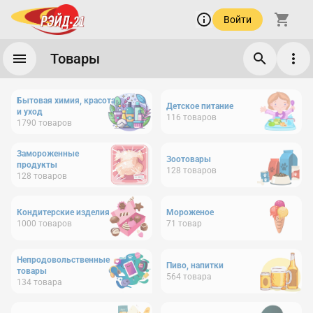
Войти
Товары
Бытовая химия, красота
Детское питание
и уход
116
товаров
1790
товаров
Замороженные
Зоотовары
продукты
128
товаров
128
товаров
Кондитерские изделия
Мороженое
1000
товаров
71
товар
Непродовольственные
Пиво, напитки
товары
564
товара
134
товара