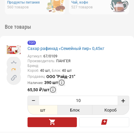
Продукты питания
Чай, кофе
560
товаров
527
товаров
Все товары
ТОП
Сахар рафинад «Семейный пир» 0,45кг
Артикул
:
67/0109
Производитель
:
ПАНГЕЯ
Бренд
:
Короб
:
40
шт
Блок
:
40
шт
ООО "Рэйд-21"
Продавец
:
390
шт
Наличие
:
65,50
₽
/
шт
−
+
шт
Блок
Короб