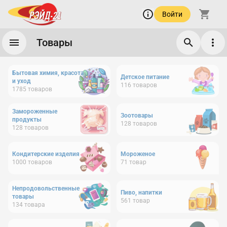
Войти
Товары
Бытовая химия, красота
Детское питание
и уход
116
товаров
1785
товаров
Замороженные
Зоотовары
продукты
128
товаров
128
товаров
Кондитерские изделия
Мороженое
1000
товаров
71
товар
Непродовольственные
Пиво, напитки
товары
561
товар
134
товара