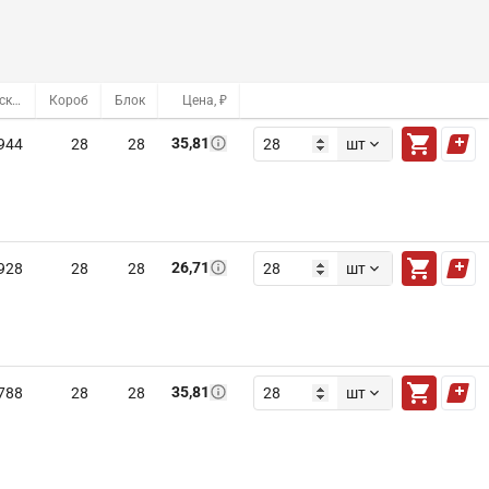
Оптовый склад
Короб
Блок
Цена, ₽
35,81
944
28
28
шт
26,71
928
28
28
шт
35,81
788
28
28
шт