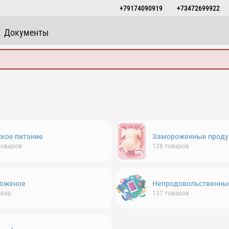
+79174090919
+73472699922
Документы
ское питание
Замороженные проду
товаров
128
товаров
оженое
Непродовольственны
овар
137
товаров