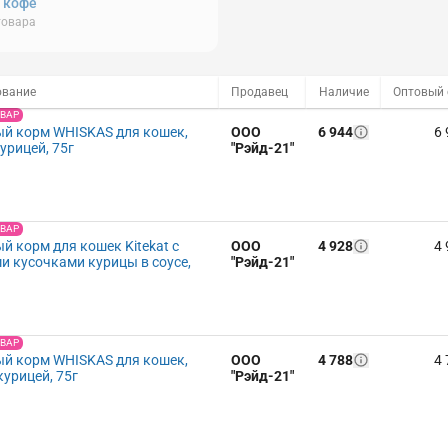
, кофе
товара
ование
Продавец
Наличие
ОВАР
й корм WHISKAS для кошек,
ООО
6 944
6 
курицей, 75г
"Рэйд-21"
ОВАР
й корм для кошек Kitekat c
ООО
4 928
4 
и кусочками курицы в соусе,
"Рэйд-21"
ОВАР
й корм WHISKAS для кошек,
ООО
4 788
4 
курицей, 75г
"Рэйд-21"