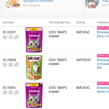
Продукты питания
Чай
568
товаров
522
Артикул
Производитель
Бренд
Наимен
МАРК. Т
81/0351
ООО "МАРС
ВИСКАС
Влажны
корма"
рагу с 
МАРК. Т
81/0840
ООО "МАРС
КИТЕКАТ
Влажны
корма"
сочным
85г
МАРК. Т
81/0361
ООО "МАРС
ВИСКАС
Влажны
корма"
желе с 