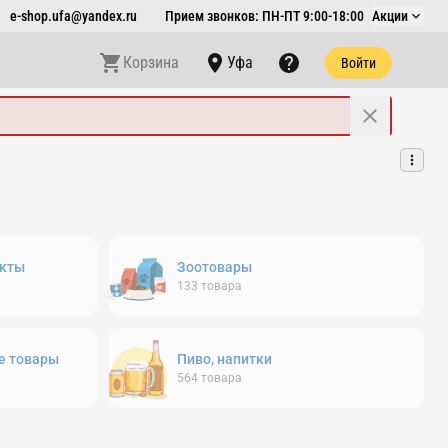
e-shop.ufa@yandex.ru
Прием звонков: ПН-ПТ 9:00-18:00
Акции
Корзина
Уфа
Войти
кты
Зоотовары
133
товара
е товары
Пиво, напитки
564
товара