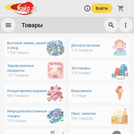
Войти
Товары
Бытовая химия, красота
Детское питание
и уход
116
товаров
1763
товара
Замороженные
Зоотовары
продукты
124
товара
127
товаров
Кондитерские изделия
Мороженое
985
товаров
71
товар
Непродовольственные
Пиво, напитки
товары
559
товаров
133
товара