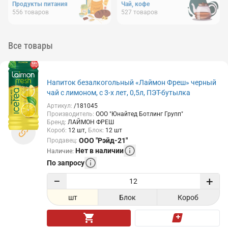
Продукты питания
Чай, кофе
556
товаров
527
товаров
Все товары
Напиток безалкогольный «Лаймон Фреш» черный
чай с лимоном, с 3-х лет, 0,5л, ПЭТ-бутылка
Артикул
:
/181045
Производитель
:
ООО "Юнайтед Ботлинг Групп"
Бренд
:
ЛАЙМОН ФРЕШ
Короб
:
12
шт
Блок
:
12
шт
ООО "Рэйд-21"
Продавец
:
Нет в наличии
Наличие
:
По запросу
−
+
шт
Блок
Короб