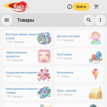
Войти
Товары
Бытовая химия, красота
Детское питание
и уход
116
товаров
1747
товаров
Замороженные
Зоотовары
продукты
133
товара
127
товаров
Кондитерские изделия
Мороженое
1001
товар
71
товар
Непродовольственные
Пиво, напитки
товары
563
товара
135
товаров