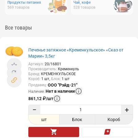
Продукты питания
Чай, кофе
569
товаров
528
товаров
Все товары
Печенье затяжное «Кременкульское» «Сказ от
Марии» 3,5кг
Артикул
:
20/16801
Производитель
:
Кременкуль
Бренд
:
КРЕМЕНКУЛЬСКОЕ
Короб
:
1
шт
Блок
:
1
шт
ООО "Рэйд-21"
Продавец
:
Нет в наличии
Наличие
:
861,12
₽
/
шт
−
+
шт
Блок
Короб