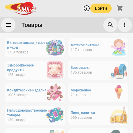
Войти
Товары
Бытовая химия, красота
Детское питание
и уход
117
товаров
1754
товара
Замороженные
Зоотовары
продукты
135
товаров
128
товаров
Кондитерские изделия
Мороженое
1005
товаров
71
товар
Непродовольственные
Пиво, напитки
товары
566
товаров
139
товаров