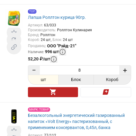
ТОП
Лапша Роллтон курица 90гр.
Артикул
:
63/033
Производитель
:
Роллтон Кулинария
Бренд
:
Роллтон
Короб
:
24
шт
Блок
:
24
шт
ООО "Рэйд-21"
Продавец
:
996
шт
Наличие
:
52,20
₽
/
шт
−
+
шт
Блок
Короб
МАРК. ТОВАР
Безалкогольный энергетический газированный
напиток «Volt Energy» пастеризованный, с
применением консервантов, 0,45л, банка
Артикул
:
77/112