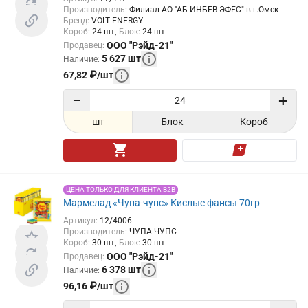
Производитель
:
Филиал АО "АБ ИНБЕВ ЭФЕС" в г.Омск
Бренд
:
VOLT ENERGY
Короб
:
24
шт
Блок
:
24
шт
ООО "Рэйд-21"
Продавец
:
5 627
шт
Наличие
:
67,82
₽
/
шт
−
+
шт
Блок
Короб
ЦЕНА ТОЛЬКО ДЛЯ КЛИЕНТА B2B
Мармелад «Чупа-чупс» Кислые фансы 70гр
Артикул
:
12/4006
Производитель
:
ЧУПА-ЧУПС
Короб
:
30
шт
Блок
:
30
шт
ООО "Рэйд-21"
Продавец
:
6 378
шт
Наличие
:
96,16
₽
/
шт