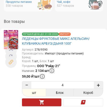
Продукты питания
Чай, кофе
558
товаров
527
товаров
Все товары
ЛУЧШАЯ ЦЕНА ДО: 31-08-2026
ИМПОРТ
ЛЕДЕНЦЫ ФРУКТОВЫЕ МИКС АПЕЛЬСИН/
КЛУБНИКА/АРБУЗ/ДЫНЯ 100Г
Артикул
:
278/9590
Производитель
:
Импорт (продукты питания)
Бренд
:
Короб
:
1
шт
Блок
:
1
шт
ООО "Рэйд-21"
Продавец
:
2 134
шт
Наличие
:
59,00
₽
/
шт
−
+
шт
Блок
Короб