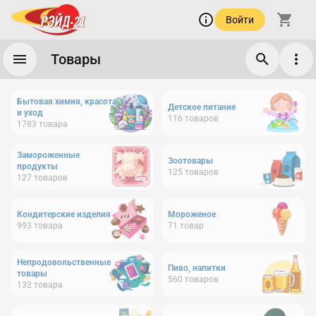
Войти
Товары
Бытовая химия, красота
Детское питание
и уход
116
товаров
1783
товара
Замороженные
Зоотовары
продукты
125
товаров
127
товаров
Кондитерские изделия
Мороженое
993
товара
71
товар
Непродовольственные
Пиво, напитки
товары
560
товаров
132
товара