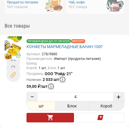
Продукты питания
Чай, кофе
569
товаров
522
товара
Все товары
ЛУЧШАЯ ЦЕНА ДО: 31-08-2026
ИМПОРТ
КОНФЕТЫ МАРМЕЛАДНЫЕ БАНАН 100Г
Артикул
:
278/9880
Производитель
:
Импорт (продукты питания)
Бренд
:
Короб
:
1
шт
Блок
:
1
шт
ООО "Рэйд-21"
Продавец
:
2 033
шт
Наличие
:
59,00
₽
/
шт
−
+
шт
Блок
Короб