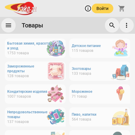
Войти
Товары
Бытовая химия, красота
Детское питание
и уход
115
товаров
1753
товара
Замороженные
Зоотовары
продукты
133
товара
128
товаров
Кондитерские изделия
Мороженое
1007
товаров
71
товар
Непродовольственные
Пиво, напитки
товары
564
товара
137
товаров