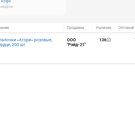
, кофе
товаров
вание
Продавец
Наличие
палочки «Атори» розовые,
ООО
136
рдце, 200 шт.
"Рэйд-21"