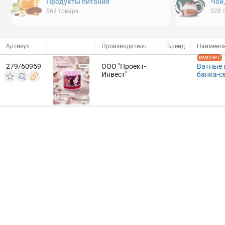
Продукты питания
Чай
563
товара
528
Артикул
Производитель
Бренд
Наимено
ИМПОРТ
279/60959
ООО "Проект-
Ватные 
Инвест"
банка-се