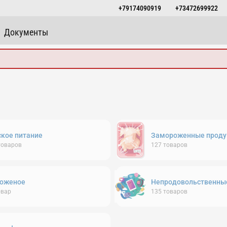
+79174090919
+73472699922
Документы
ское питание
Замороженные проду
товаров
127
товаров
оженое
Непродовольственны
овар
135
товаров