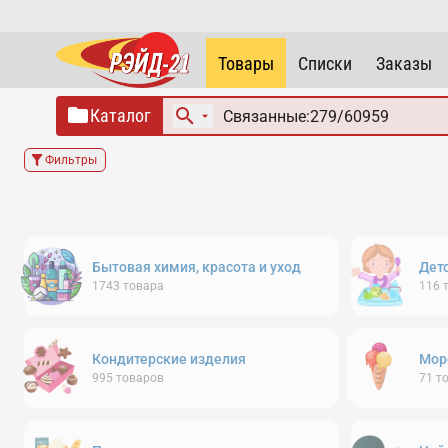
Товары
Списки
Заказы
Каталог
Фильтры
Бытовая химия, красота и уход
Дет
1743
товара
116
Кондитерские изделия
Мор
995
товаров
71
т