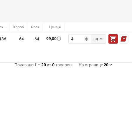
Оптовый склад
Короб
Блок
Цена, ₽
99,00
136
64
64
шт
Показано
1
–
20
из
0
товаров
На странице
20