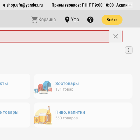
e-shop.ufa@yandex.ru
Прием звонков: ПН-ПТ 9:00-18:00
Акции
Корзина
Уфа
Войти
кты
Зоотовары
131
товар
е товары
Пиво, напитки
560
товаров