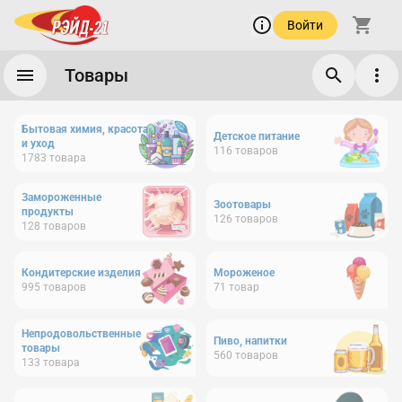
Войти
Товары
Бытовая химия, красота
Детское питание
и уход
116
товаров
1783
товара
Замороженные
Зоотовары
продукты
126
товаров
128
товаров
Кондитерские изделия
Мороженое
995
товаров
71
товар
Непродовольственные
Пиво, напитки
товары
560
товаров
133
товара