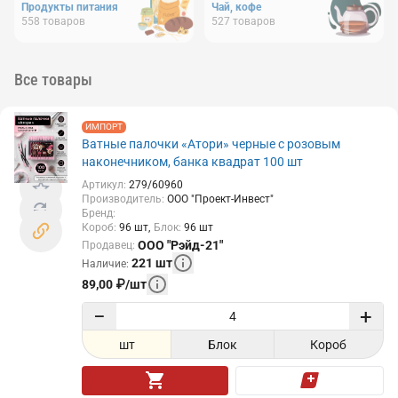
Продукты питания
Чай, кофе
558
товаров
527
товаров
Все товары
ИМПОРТ
Ватные палочки «Атори» черные с розовым
наконечником, банка квадрат 100 шт
Артикул
:
279/60960
Производитель
:
ООО "Проект-Инвест"
Бренд
:
Короб
:
96
шт
Блок
:
96
шт
ООО "Рэйд-21"
Продавец
:
221
шт
Наличие
:
89,00
₽
/
шт
−
+
шт
Блок
Короб