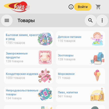
Войти
Товары
Бытовая химия, красота
Детское питание
и уход
116
товаров
1785
товаров
Замороженные
Зоотовары
продукты
128
товаров
128
товаров
Кондитерские изделия
Мороженое
1000
товаров
71
товар
Непродовольственные
Пиво, напитки
товары
561
товар
134
товара