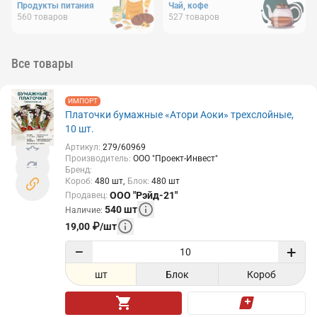
Продукты питания
Чай, кофе
560
товаров
527
товаров
Все товары
ИМПОРТ
Платочки бумажные «Атори Аоки» трехслойные,
10 шт.
Артикул
:
279/60969
Производитель
:
ООО "Проект-Инвест"
Бренд
:
Короб
:
480
шт
Блок
:
480
шт
ООО "Рэйд-21"
Продавец
:
540
шт
Наличие
:
19,00
₽
/
шт
−
+
шт
Блок
Короб