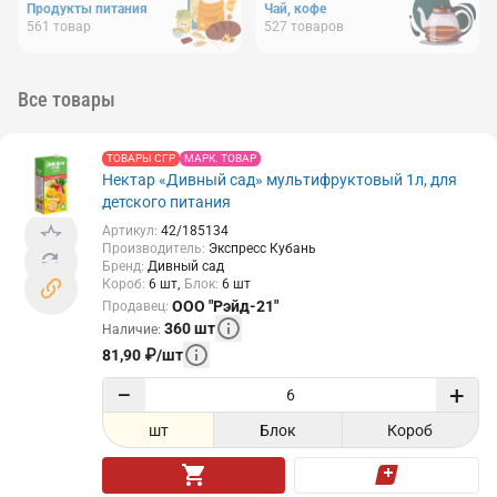
Продукты питания
Чай, кофе
561
товар
527
товаров
Все товары
ТОВАРЫ СГР
МАРК. ТОВАР
Нектар «Дивный сад» мультифруктовый 1л, для
детского питания
Артикул
:
42/185134
Производитель
:
Экспресс Кубань
Бренд
:
Дивный сад
Короб
:
6
шт
Блок
:
6
шт
ООО "Рэйд-21"
Продавец
:
360
шт
Наличие
:
81,90
₽
/
шт
−
+
шт
Блок
Короб