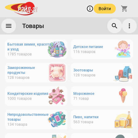
Войти
Товары
Бытовая химия, красота
Детское питание
и уход
116
товаров
1785
товаров
Замороженные
Зоотовары
продукты
128
товаров
128
товаров
Кондитерские изделия
Мороженое
1000
товаров
71
товар
Непродовольственные
Пиво, напитки
товары
563
товара
134
товара