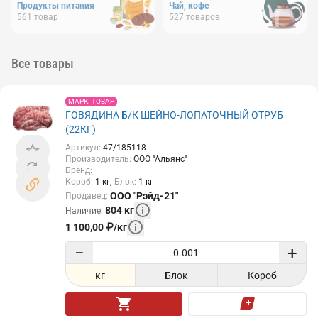
Продукты питания
Чай, кофе
561
товар
527
товаров
Все товары
МАРК. ТОВАР
ГОВЯДИНА Б/К ШЕЙНО-ЛОПАТОЧНЫЙ ОТРУБ
(22КГ)
Артикул
:
47/185118
Производитель
:
ООО "Альянс"
Бренд
:
Короб
:
1
кг
Блок
:
1
кг
ООО "Рэйд-21"
Продавец
:
804
кг
Наличие
:
1 100,00
₽
/
кг
−
+
кг
Блок
Короб