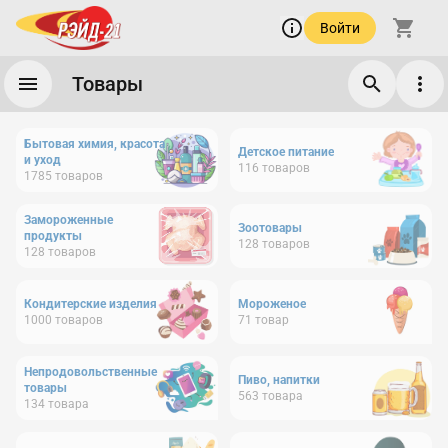
Войти
Товары
Бытовая химия, красота
Детское питание
и уход
116
товаров
1785
товаров
Замороженные
Зоотовары
продукты
128
товаров
128
товаров
Кондитерские изделия
Мороженое
1000
товаров
71
товар
Непродовольственные
Пиво, напитки
товары
563
товара
134
товара