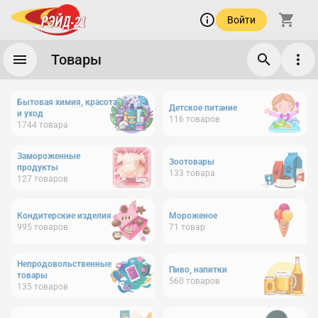
Войти
Товары
Бытовая химия, красота
Детское питание
и уход
116
товаров
1744
товара
Замороженные
Зоотовары
продукты
133
товара
127
товаров
Кондитерские изделия
Мороженое
995
товаров
71
товар
Непродовольственные
Пиво, напитки
товары
560
товаров
135
товаров