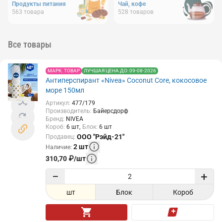
Продукты питания
Чай, кофе
563
товара
528
товаров
Все товары
МАРК. ТОВАР
ЛУЧШАЯ ЦЕНА ДО: 09-08-2026
Антиперспирант «Nivea» Coconut Core, кокосовое
море 150мл
Артикул
:
477/179
Производитель
:
Байерсдорф
Бренд
:
NIVEA
Короб
:
6
шт
Блок
:
6
шт
ООО "Рэйд-21"
Продавец
:
2
шт
Наличие
:
310,70
₽
/
шт
−
+
шт
Блок
Короб