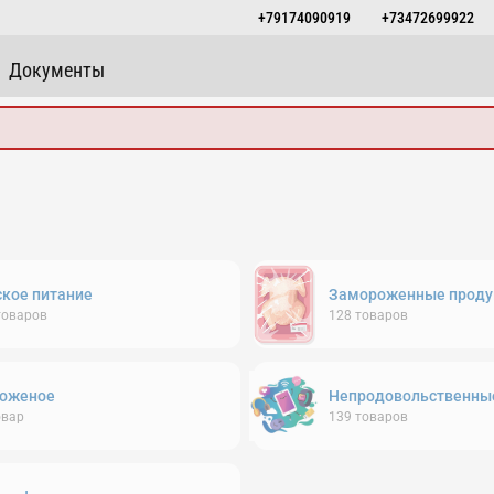
+79174090919
+73472699922
Документы
ское питание
Замороженные проду
товаров
128
товаров
оженое
Непродовольственны
овар
139
товаров