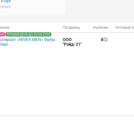
, кофе
товара
вание
Продавец
Наличие
ВАР
ЛУЧШАЯ ЦЕНА ДО: 09-08-2026
спирант «NIVEA MEN» Фреш
ООО
8
50мл
"Рэйд-21"