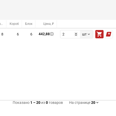
Оптовый склад
Короб
Блок
Цена, ₽
442,88
8
6
6
шт
Показано
1
–
20
из
0
товаров
На странице
20