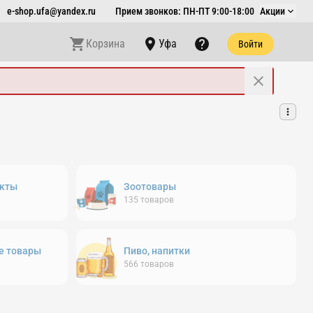
e-shop.ufa@yandex.ru
Прием звонков: ПН-ПТ 9:00-18:00
Акции
Корзина
Уфа
Войти
кты
Зоотовары
135
товаров
е товары
Пиво, напитки
566
товаров