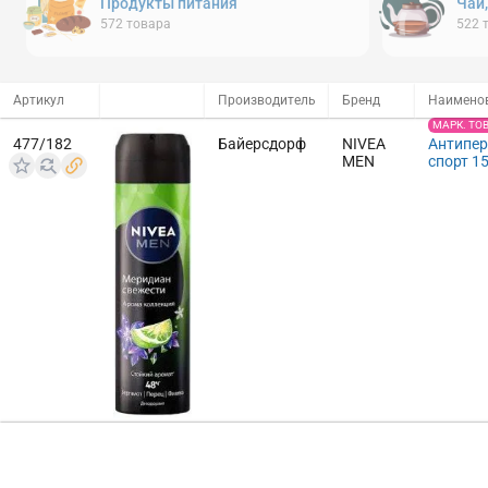
Продукты питания
Чай
572
товара
522
Артикул
Производитель
Бренд
Наимено
МАРК. ТО
477/182
Байерсдорф
NIVEA
Антипер
MEN
спорт 1