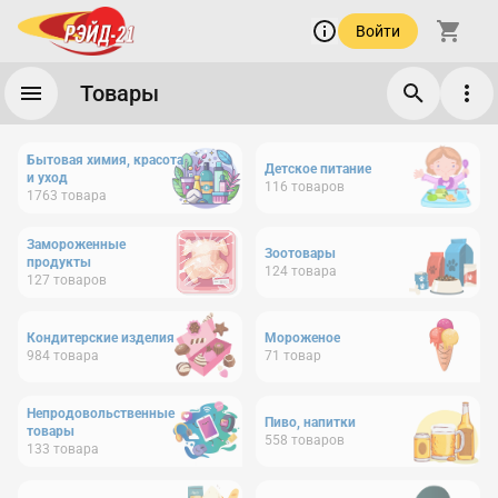
Войти
Товары
Бытовая химия, красота
Детское питание
и уход
116
товаров
1763
товара
Замороженные
Зоотовары
продукты
124
товара
127
товаров
Кондитерские изделия
Мороженое
984
товара
71
товар
Непродовольственные
Пиво, напитки
товары
558
товаров
133
товара