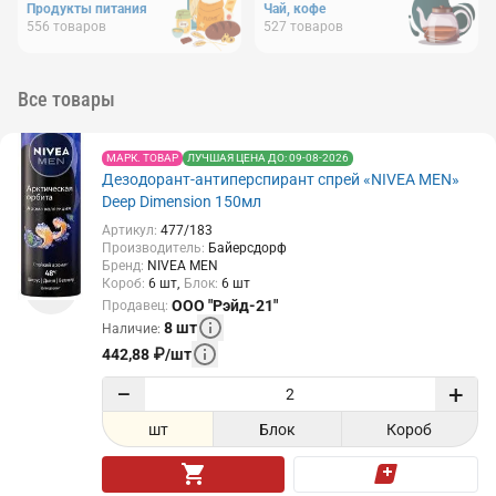
Продукты питания
Чай, кофе
556
товаров
527
товаров
Все товары
МАРК. ТОВАР
ЛУЧШАЯ ЦЕНА ДО: 09-08-2026
Дезодорант-антиперспирант спрей «NIVEA MEN»
Deep Dimension 150мл
Артикул
:
477/183
Производитель
:
Байерсдорф
Бренд
:
NIVEA MEN
Короб
:
6
шт
Блок
:
6
шт
ООО "Рэйд-21"
Продавец
:
8
шт
Наличие
:
442,88
₽
/
шт
−
+
шт
Блок
Короб