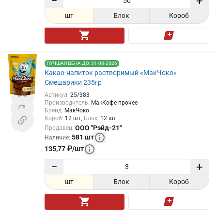
−
+
шт
Блок
Короб
ЛУЧШАЯ ЦЕНА ДО: 31-08-2026
Какао-напиток растворимый «МакЧоко»
Смешарики 235гр
Артикул
:
25/383
Производитель
:
МакКофе прочее
Бренд
:
МакЧоко
Короб
:
12
шт
Блок
:
12
шт
ООО "Рэйд-21"
Продавец
:
581
шт
Наличие
:
135,77
₽
/
шт
−
+
шт
Блок
Короб