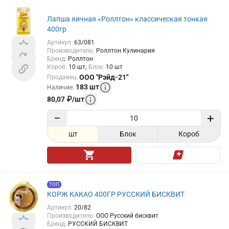
Лапша яичная «Роллтон» классическая тонкая
400гр
Артикул
:
63/081
Производитель
:
Роллтон Кулинария
Бренд
:
Роллтон
Короб
:
10
шт
Блок
:
10
шт
ООО "Рэйд-21"
Продавец
:
183
шт
Наличие
:
80,07
₽
/
шт
−
+
шт
Блок
Короб
ТОП
КОРЖ КАКАО 400ГР РУССКИЙ БИСКВИТ
Артикул
:
20/82
Производитель
:
ООО Русский бисквит
Бренд
:
РУССКИЙ БИСКВИТ