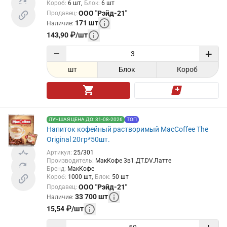
Короб
:
6
шт
Блок
:
6
шт
ООО "Рэйд-21"
Продавец
:
171
шт
Наличие
:
143,90
₽
/
шт
−
+
шт
Блок
Короб
ЛУЧШАЯ ЦЕНА ДО: 31-08-2026
ТОП
Напиток кофейный растворимый MacCoffee The
Original 20гр*50шт.
Артикул
:
25/301
Производитель
:
МакКофе 3в1.ДТ.DV.Латте
Бренд
:
МакКофе
Короб
:
1000
шт
Блок
:
50
шт
ООО "Рэйд-21"
Продавец
:
33 700
шт
Наличие
:
15,54
₽
/
шт