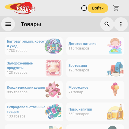
Войти
Товары
Бытовая химия, красота
Детское питание
и уход
116
товаров
1783
товара
Замороженные
Зоотовары
продукты
126
товаров
128
товаров
Кондитерские изделия
Мороженое
995
товаров
71
товар
Непродовольственные
Пиво, напитки
товары
560
товаров
133
товара