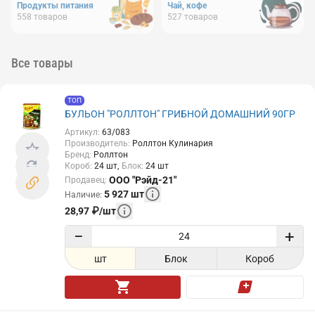
Продукты питания
Чай, кофе
558
товаров
527
товаров
Все товары
ТОП
БУЛЬОН "РОЛЛТОН" ГРИБНОЙ ДОМАШНИЙ 90ГР
Артикул
:
63/083
Производитель
:
Роллтон Кулинария
Бренд
:
Роллтон
Короб
:
24
шт
Блок
:
24
шт
ООО "Рэйд-21"
Продавец
:
5 927
шт
Наличие
:
28,97
₽
/
шт
−
+
шт
Блок
Короб