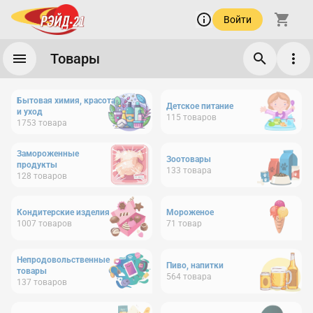
Войти
Товары
Бытовая химия, красота
Детское питание
и уход
115
товаров
1753
товара
Замороженные
Зоотовары
продукты
133
товара
128
товаров
Кондитерские изделия
Мороженое
1007
товаров
71
товар
Непродовольственные
Пиво, напитки
товары
564
товара
137
товаров