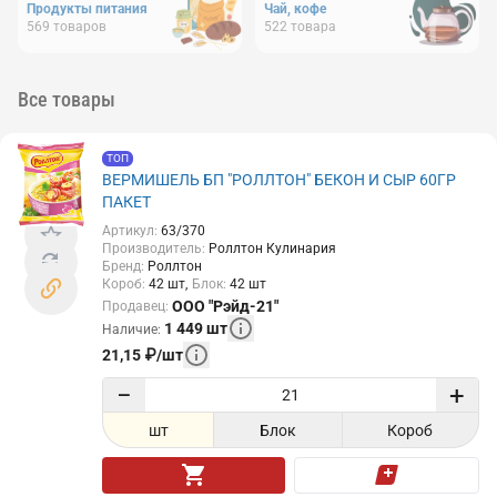
Продукты питания
Чай, кофе
569
товаров
522
товара
Все товары
ТОП
ВЕРМИШЕЛЬ БП "РОЛЛТОН" БЕКОН И СЫР 60ГР
ПАКЕТ
Артикул
:
63/370
Производитель
:
Роллтон Кулинария
Бренд
:
Роллтон
Короб
:
42
шт
Блок
:
42
шт
ООО "Рэйд-21"
Продавец
:
1 449
шт
Наличие
:
21,15
₽
/
шт
−
+
шт
Блок
Короб