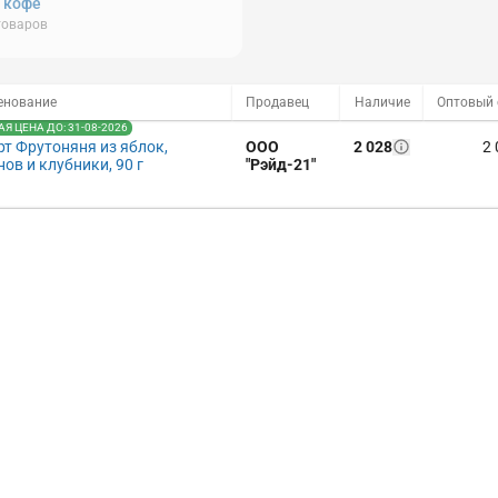
, кофе
товаров
енование
Продавец
Наличие
Я ЦЕНА ДО: 31-08-2026
рт Фрутоняня из яблок,
ООО
2 028
2 
ов и клубники, 90 г
"Рэйд-21"