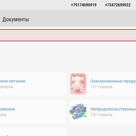
+79174090919
+73472699922
Документы
ское питание
Замороженные проду
товаров
127
товаров
оженое
Непродовольственны
овар
135
товаров