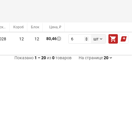
Оптовый склад
Короб
Блок
Цена, ₽
80,46
028
12
12
шт
Показано
1
–
20
из
0
товаров
На странице
20