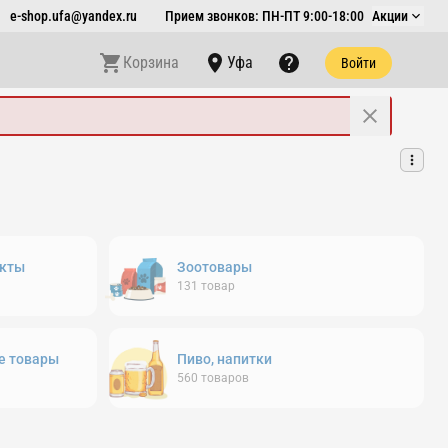
e-shop.ufa@yandex.ru
Прием звонков: ПН-ПТ 9:00-18:00
Акции
Корзина
Уфа
Войти
кты
Зоотовары
131
товар
е товары
Пиво, напитки
560
товаров