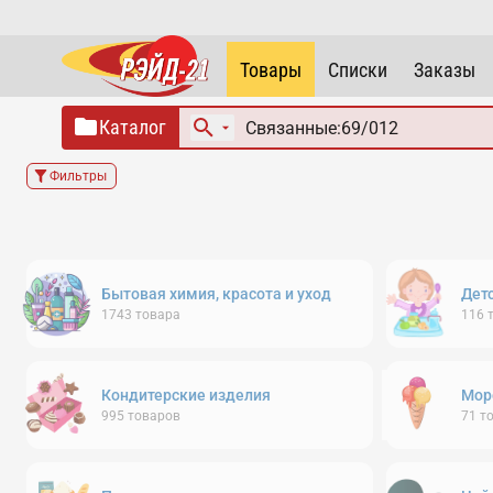
Товары
Списки
Заказы
Каталог
Фильтры
Бытовая химия, красота и уход
Дет
1743
товара
116
Кондитерские изделия
Мор
995
товаров
71
т