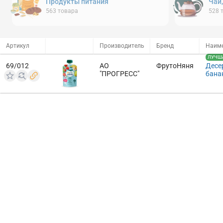
Продукты питания
Чай
563
товара
528
Артикул
Производитель
Бренд
Наим
ЛУЧША
69/012
АО
ФрутоНяня
Десе
"ПРОГРЕСС"
банан