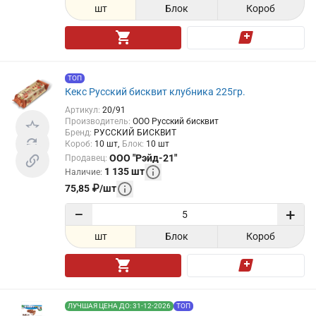
шт
Блок
Короб
ТОП
Кекс Русский бисквит клубника 225гр.
Артикул
:
20/91
Производитель
:
ООО Русский бисквит
Бренд
:
РУССКИЙ БИСКВИТ
Короб
:
10
шт
Блок
:
10
шт
ООО "Рэйд-21"
Продавец
:
1 135
шт
Наличие
:
75,85
₽
/
шт
−
+
шт
Блок
Короб
ЛУЧШАЯ ЦЕНА ДО: 31-12-2026
ТОП