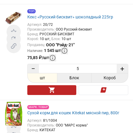
ТОП
Кекс «Русский бисквит» шоколадный 225гр
Артикул
:
20/72
Производитель
:
ООО Русский бисквит
Бренд
:
РУССКИЙ БИСКВИТ
Короб
:
10
шт
Блок
:
10
шт
ООО "Рэйд-21"
Продавец
:
1 545
шт
Наличие
:
75,85
₽
/
шт
−
+
шт
Блок
Короб
МАРК. ТОВАР
Сухой корм для кошек Kitekat мясной пир, 800г
Артикул
:
81/1004
Производитель
:
ООО "МАРС корма"
Бренд
:
КИТЕКАТ