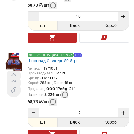
68,73
₽
/
шт
−
+
шт
Блок
Короб
ЛУЧШАЯ ЦЕНА ДО: 31-12-2026
ТОП
Шоколад Сникерс 50.5гр
Артикул
:
19/1051
Производитель
:
МАРС
Бренд
:
СНИКЕРС
Короб
:
288
шт
Блок
:
48
шт
ООО "Рэйд-21"
Продавец
:
8 226
шт
Наличие
:
68,73
₽
/
шт
−
+
шт
Блок
Короб