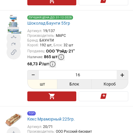
ЛУЧШАЯ ЦЕНА ДО: 31-12-2026
Шоколад Баунти 55гр
Артикул
:
19/137
Производитель
:
МАРС
Бренд
:
БАУНТИ
Короб
:
192
шт
Блок
:
32
шт
ООО "Рэйд-21"
Продавец
:
865
шт
Наличие
:
68,73
₽
/
шт
−
+
шт
Блок
Короб
ТОП
Кекс Мраморный 225гр.
Артикул
:
20/71
Производитель
:
ООО Русский бисквит