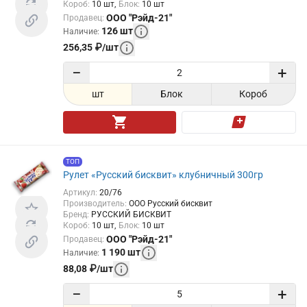
Короб
:
10
шт
Блок
:
10
шт
ООО "Рэйд-21"
Продавец
:
126
шт
Наличие
:
256,35
₽
/
шт
−
+
шт
Блок
Короб
ТОП
Рулет «Русский бисквит» клубничный 300гр
Артикул
:
20/76
Производитель
:
ООО Русский бисквит
Бренд
:
РУССКИЙ БИСКВИТ
Короб
:
10
шт
Блок
:
10
шт
ООО "Рэйд-21"
Продавец
:
1 190
шт
Наличие
:
88,08
₽
/
шт
−
+