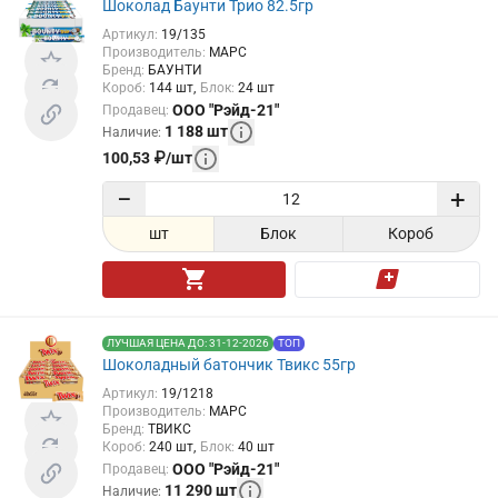
Шоколад Баунти Трио 82.5гр
Артикул
:
19/135
Производитель
:
МАРС
Бренд
:
БАУНТИ
Короб
:
144
шт
Блок
:
24
шт
ООО "Рэйд-21"
Продавец
:
1 188
шт
Наличие
:
100,53
₽
/
шт
−
+
шт
Блок
Короб
ЛУЧШАЯ ЦЕНА ДО: 31-12-2026
ТОП
Шоколадный батончик Твикс 55гр
Артикул
:
19/1218
Производитель
:
МАРС
Бренд
:
ТВИКС
Короб
:
240
шт
Блок
:
40
шт
ООО "Рэйд-21"
Продавец
:
11 290
шт
Наличие
: