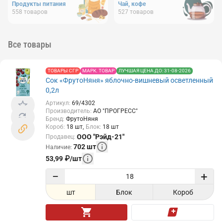
Продукты питания
Чай, кофе
558
товаров
527
товаров
Все товары
ТОВАРЫ СГР
МАРК. ТОВАР
ЛУЧШАЯ ЦЕНА ДО: 31-08-2026
Сок «ФрутоНяня» яблочно-вишневый осветленный
0,2л
Артикул
:
69/4302
Производитель
:
АО "ПРОГРЕСС"
Бренд
:
ФрутоНяня
Короб
:
18
шт
Блок
:
18
шт
ООО "Рэйд-21"
Продавец
:
702
шт
Наличие
:
53,99
₽
/
шт
−
+
шт
Блок
Короб