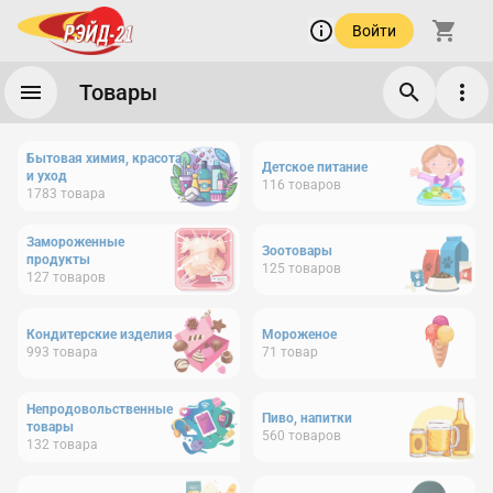
Войти
Товары
Бытовая химия, красота
Детское питание
и уход
116
товаров
1783
товара
Замороженные
Зоотовары
продукты
125
товаров
127
товаров
Кондитерские изделия
Мороженое
993
товара
71
товар
Непродовольственные
Пиво, напитки
товары
560
товаров
132
товара