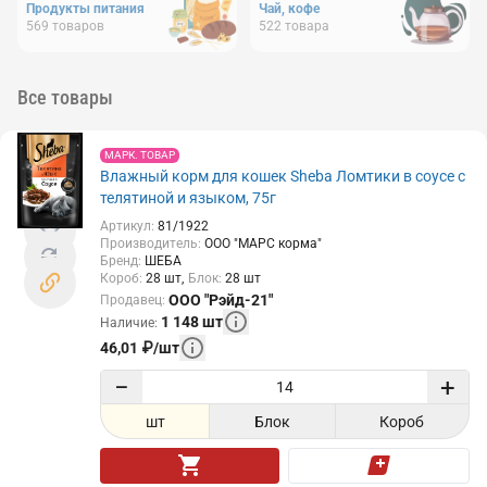
Продукты питания
Чай, кофе
569
товаров
522
товара
Все товары
МАРК. ТОВАР
Влажный корм для кошек Sheba Ломтики в соусе с
телятиной и языком, 75г
Артикул
:
81/1922
Производитель
:
ООО "МАРС корма"
Бренд
:
ШЕБА
Короб
:
28
шт
Блок
:
28
шт
ООО "Рэйд-21"
Продавец
:
1 148
шт
Наличие
:
46,01
₽
/
шт
−
+
шт
Блок
Короб