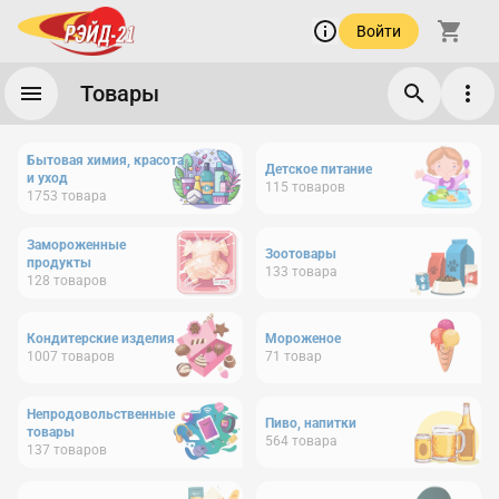
Войти
Товары
Бытовая химия, красота
Детское питание
и уход
115
товаров
1753
товара
Замороженные
Зоотовары
продукты
133
товара
128
товаров
Кондитерские изделия
Мороженое
1007
товаров
71
товар
Непродовольственные
Пиво, напитки
товары
564
товара
137
товаров