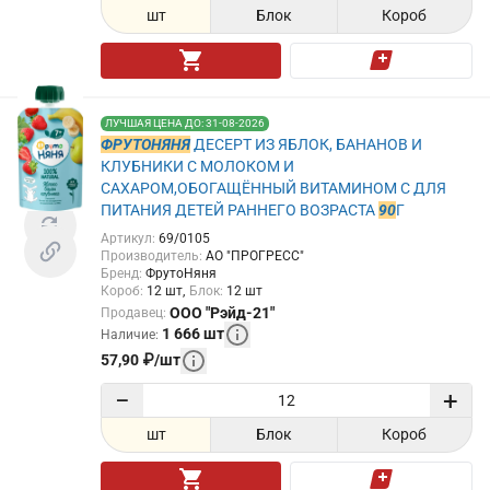
шт
Блок
Короб
ЛУЧШАЯ ЦЕНА ДО: 31-08-2026
ФРУТОНЯНЯ
ДЕСЕРТ ИЗ ЯБЛОК, БАНАНОВ И
КЛУБНИКИ С МОЛОКОМ И
САХАРОМ,ОБОГАЩЁННЫЙ ВИТАМИНОМ С ДЛЯ
ПИТАНИЯ ДЕТЕЙ РАННЕГО ВОЗРАСТА
90
Г
Артикул
:
69/0105
Производитель
:
АО "ПРОГРЕСС"
Бренд
:
ФрутоНяня
Короб
:
12
шт
Блок
:
12
шт
ООО "Рэйд-21"
Продавец
:
1 666
шт
Наличие
:
57,90
₽
/
шт
−
+
шт
Блок
Короб