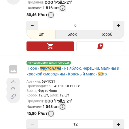
ООО "Рэйд-21"
Продавец
:
1 816
шт
Наличие
:
80,46
₽
/
шт
−
+
шт
Блок
Короб
ЛУЧШАЯ ЦЕНА ДО: 31-08-2026
Пюре «
ФрутоНяня
» из яблок, черешни, малины и
красной смородины «Красный микс»
90
гр
Артикул
:
69/1031
Производитель
:
АО "ПРОГРЕСС"
Бренд
:
ФрутоНяня
Короб
:
12
шт
Блок
:
12
шт
ООО "Рэйд-21"
Продавец
:
1 548
шт
Наличие
:
45,80
₽
/
шт
−
+