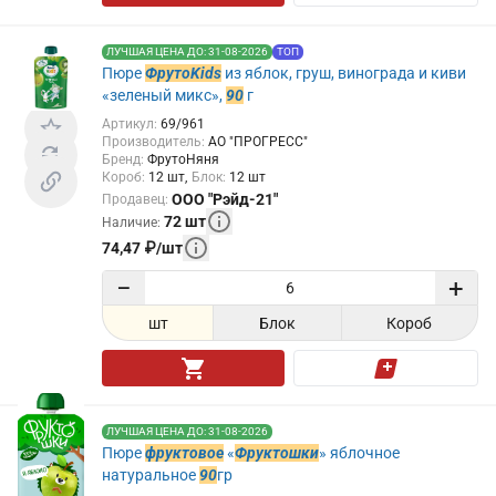
ЛУЧШАЯ ЦЕНА ДО: 31-08-2026
ТОП
Пюре
ФрутоKids
из яблок, груш, винограда и киви
«зеленый микс»,
90
г
Артикул
:
69/961
Производитель
:
АО "ПРОГРЕСС"
Бренд
:
ФрутоНяня
Короб
:
12
шт
Блок
:
12
шт
ООО "Рэйд-21"
Продавец
:
72
шт
Наличие
:
74,47
₽
/
шт
−
+
шт
Блок
Короб
ЛУЧШАЯ ЦЕНА ДО: 31-08-2026
Пюре
фруктовое
«
Фруктошки
» яблочное
натуральное
90
гр