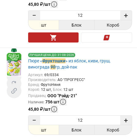
45,80
₽
/
шт
−
+
шт
Блок
Короб
ЛУЧШАЯ ЦЕНА ДО: 31-08-2026
Пюре «
Фруктошки
» из яблок, киви, груш,
винограда
90
гр, дой-пак
Артикул
:
69/0334
Производитель
:
АО "ПРОГРЕСС"
Бренд
:
ФрутоНяня
Короб
:
12
шт
Блок
:
12
шт
ООО "Рэйд-21"
Продавец
:
756
шт
Наличие
:
45,80
₽
/
шт
−
+
шт
Блок
Короб