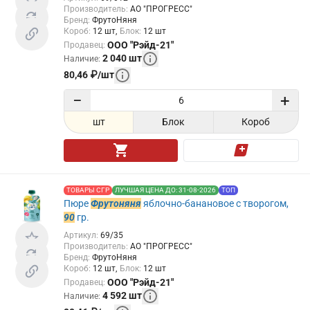
Производитель
:
АО "ПРОГРЕСС"
Бренд
:
ФрутоНяня
Короб
:
12
шт
Блок
:
12
шт
ООО "Рэйд-21"
Продавец
:
2 040
шт
Наличие
:
80,46
₽
/
шт
−
+
шт
Блок
Короб
ТОВАРЫ СГР
ЛУЧШАЯ ЦЕНА ДО: 31-08-2026
ТОП
Пюре
Фрутоняня
яблочно-банановое с творогом,
90
гр.
Артикул
:
69/35
Производитель
:
АО "ПРОГРЕСС"
Бренд
:
ФрутоНяня
Короб
:
12
шт
Блок
:
12
шт
ООО "Рэйд-21"
Продавец
:
4 592
шт
Наличие
: