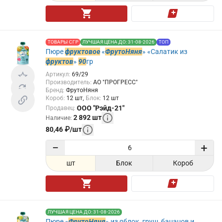
ТОВАРЫ СГР
ЛУЧШАЯ ЦЕНА ДО: 31-08-2026
ТОП
Пюре
фруктовое
«
ФрутоНяня
» «Салатик из
фруктов
»
90
гр
Артикул
:
69/29
Производитель
:
АО "ПРОГРЕСС"
Бренд
:
ФрутоНяня
Короб
:
12
шт
Блок
:
12
шт
ООО "Рэйд-21"
Продавец
:
2 892
шт
Наличие
:
80,46
₽
/
шт
−
+
шт
Блок
Короб
ЛУЧШАЯ ЦЕНА ДО: 31-08-2026
Пюре «
ФрутоНяня
» из яблок, груш, бананов и