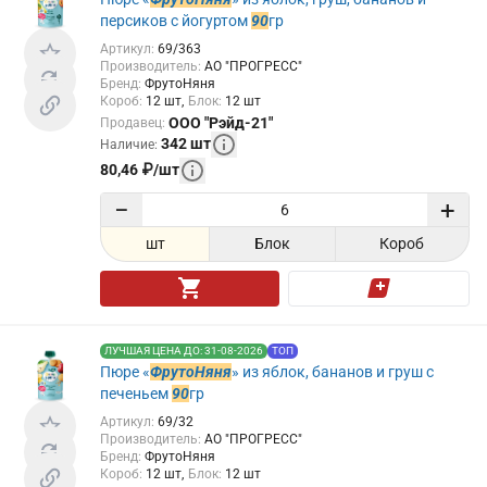
персиков с йогуртом
90
гр
Артикул
:
69/363
Производитель
:
АО "ПРОГРЕСС"
Бренд
:
ФрутоНяня
Короб
:
12
шт
Блок
:
12
шт
ООО "Рэйд-21"
Продавец
:
342
шт
Наличие
:
80,46
₽
/
шт
−
+
шт
Блок
Короб
ЛУЧШАЯ ЦЕНА ДО: 31-08-2026
ТОП
Пюре «
ФрутоНяня
» из яблок, бананов и груш с
печеньем
90
гр
Артикул
:
69/32
Производитель
:
АО "ПРОГРЕСС"
Бренд
:
ФрутоНяня
Короб
:
12
шт
Блок
:
12
шт