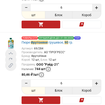
−
+
шт
Блок
Короб
ТОВАРЫ СГР
ЛУЧШАЯ ЦЕНА ДО: 31-08-2026
ТОП
Пюре
Фрутоняня
грушевое,
90
гр.
Артикул
:
69/284
Производитель
:
АО "ПРОГРЕСС"
Бренд
:
ФрутоНяня
Короб
:
12
шт
Блок
:
12
шт
ООО "Рэйд-21"
Продавец
:
744
шт
Наличие
:
80,46
₽
/
шт
−
+
шт
Блок
Короб