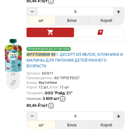
80,46
₽
/
шт
−
+
шт
Блок
Короб
ЛУЧШАЯ ЦЕНА ДО: 31-08-2026
ФРУТОНЯНЯ
90
Г. ДЕСЕРТ ИЗ ЯБЛОК, КЛУБНИКИ И
МАЛИНЫ ДЛЯ ПИТАНИЯ ДЕТЕЙ РАННЕГО
ВОЗРАСТА
Артикул
:
69/011
Производитель
:
АО "ПРОГРЕСС"
Бренд
:
ФрутоНяня
Короб
:
12
шт
Блок
:
12
шт
ООО "Рэйд-21"
Продавец
:
3 809
шт
Наличие
:
80,46
₽
/
шт
−
+
шт
Блок
Короб