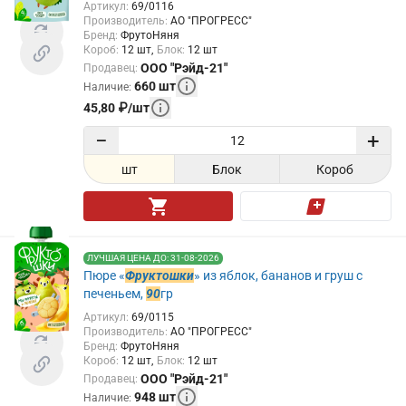
Артикул
:
69/0116
Производитель
:
АО "ПРОГРЕСС"
Бренд
:
ФрутоНяня
Короб
:
12
шт
Блок
:
12
шт
ООО "Рэйд-21"
Продавец
:
660
шт
Наличие
:
45,80
₽
/
шт
−
+
шт
Блок
Короб
ЛУЧШАЯ ЦЕНА ДО: 31-08-2026
Пюре «
Фруктошки
» из яблок, бананов и груш с
печеньем,
90
гр
Артикул
:
69/0115
Производитель
:
АО "ПРОГРЕСС"
Бренд
:
ФрутоНяня
Короб
:
12
шт
Блок
:
12
шт
ООО "Рэйд-21"
Продавец
:
948
шт
Наличие
: