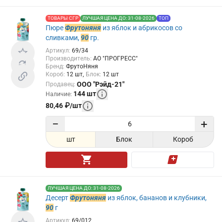
ТОВАРЫ СГР
ЛУЧШАЯ ЦЕНА ДО: 31-08-2026
ТОП
Пюре
Фрутоняня
из яблок и абрикосов со
сливками,
90
гр.
Артикул
:
69/34
Производитель
:
АО "ПРОГРЕСС"
Бренд
:
ФрутоНяня
Короб
:
12
шт
Блок
:
12
шт
ООО "Рэйд-21"
Продавец
:
144
шт
Наличие
:
80,46
₽
/
шт
−
+
шт
Блок
Короб
ЛУЧШАЯ ЦЕНА ДО: 31-08-2026
Десерт
Фрутоняня
из яблок, бананов и клубники,
90
г
Артикул
:
69/012