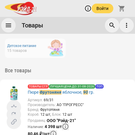
Войти
Товары
Детское питание
15
товаров
Все товары
ТОВАРЫ СГР
ЛУЧШАЯ ЦЕНА ДО: 31-08-2026
ТОП
Пюре
Фрутоняня
яблочное,
90
гр.
Артикул
:
69/31
Производитель
:
АО "ПРОГРЕСС"
Бренд
:
ФрутоНяня
Короб
:
12
шт
Блок
:
12
шт
ООО "Рэйд-21"
Продавец
:
4 398
шт
Наличие
:
80,46
₽
/
шт