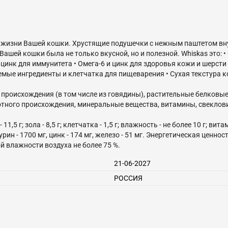
 жизни Вашей кошки. Хрустящие подушечки с нежным паштетом вну
 Вашей кошки была не только вкусной, но и полезной. Whiskas это:
цинк для иммунитета • Омега-6 и цинк для здоровья кожи и шерсти 
емые ингредиенты и клетчатка для пищеварения • Сухая текстура к
о происхождения (в том числе из говядины), растительные белковы
вотного происхождения, минеральные вещества, витамины, свекло
,5 г; зола - 8,5 г; клетчатка - 1,5 г; влажность - не более 10 г; витам
рин - 1700 мг, цинк - 174 мг, железо - 51 мг. Энергетическая ценност
21-06-2027
РОССИЯ