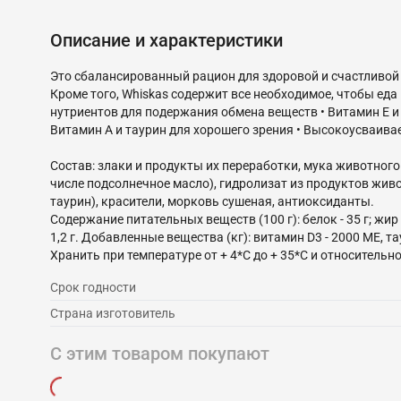
Описание и характеристики
Это сбалансированный рацион для здоровой и счастливой
Кроме того, Whiskas содержит все необходимое, чтобы еда
нутриентов для подержания обмена веществ • Витамин Е и 
Витамин А и таурин для хорошего зрения • Высокоусваива
Состав: злаки и продукты их переработки, мука животног
числе подсолнечное масло), гидролизат из продуктов жи
таурин), красители, морковь сушеная, антиоксиданты.
Содержание питательных веществ (100 г): белок - 35 г; жир - 11
1,2 г. Добавленные вещества (кг): витамин D3 - 2000 МЕ, тау
Срок годности
Страна изготовитель
С этим товаром покупают