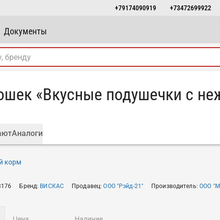
+79174090919
+73472699922
Документы
ошек «Вкусные подушечки с не
ают
Аналоги
й корм
3176
Бренд
:
ВИСКАС
Продавец
:
ООО "Рэйд-21"
Производитель
:
ООО "М
цена
наличие