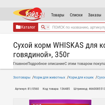
Товары
Списки
Заказы
Каталог
Сухой корм WHISKAS для к
говядиной», 350г
Главное
Подробное описание
С этим товаром покуп
Зоотовары
Корм для животных
Корм для кошек
Сухо
Артикул
:
81/0560
Код товара
:
136485
Штрихкод
:
466008551