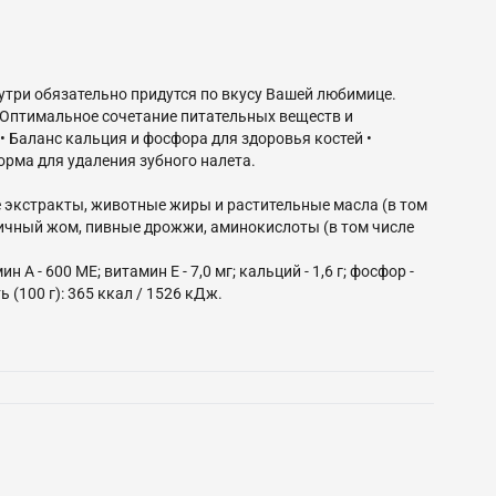
три обязательно придутся по вкусу Вашей любимице.
 • Оптимальное сочетание питательных веществ и
• Баланс кальция и фосфора для здоровья костей •
орма для удаления зубного налета.
е экстракты, животные жиры и растительные масла (в том
вичный жом, пивные дрожжи, аминокислоты (в том числе
ин А - 600 МЕ; витамин Е - 7,0 мг; кальций - 1,6 г; фосфор -
ь (100 г): 365 ккал / 1526 кДж.