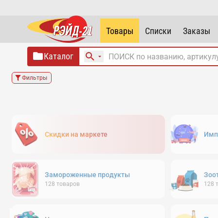
Товары
Списки
Заказы
Каталог
Фильтры
Скидки на маркете
Имп
Замороженные продукты
Зоо
128
товаров
128