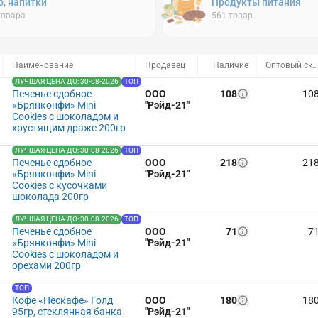
о, напитки
Продукты питания
товара
561
товар
Наименование
Продавец
Наличие
Оптовый склад
ЛУЧШАЯ ЦЕНА ДО: 30-08-2026
ТОП
Печенье сдобное
ООО
108
10
«Брянконфи» Mini
"Рэйд-21"
Cookies с шоколадом и
хрустящим драже 200гр
ЛУЧШАЯ ЦЕНА ДО: 30-08-2026
ТОП
Печенье сдобное
ООО
218
21
«Брянконфи» Mini
"Рэйд-21"
Cookies с кусочками
шоколада 200гр
ЛУЧШАЯ ЦЕНА ДО: 30-08-2026
ТОП
Печенье сдобное
ООО
71
7
«Брянконфи» Mini
"Рэйд-21"
Cookies с шоколадом и
орехами 200гр
ТОП
Кофе «Нескафе» Голд
ООО
180
18
95гр, стеклянная банка
"Рэйд-21"