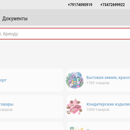
+79174090919
+73472699922
Документы
Бытовая химия, красо
орт
1785
товаров
товары
Кондитерские издели
товаров
1000
товаров