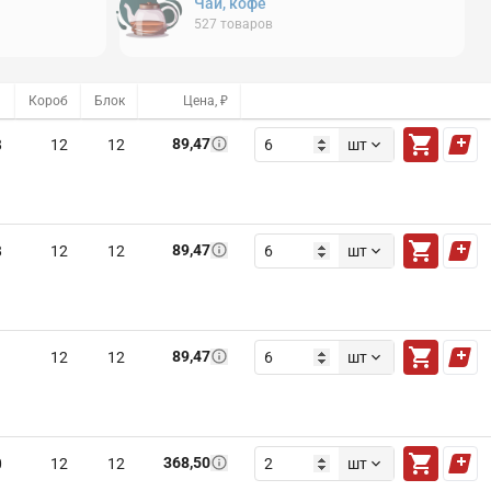
Чай, кофе
527
товаров
Короб
Блок
Цена, ₽
89,47
8
12
12
шт
89,47
8
12
12
шт
89,47
1
12
12
шт
368,50
0
12
12
шт