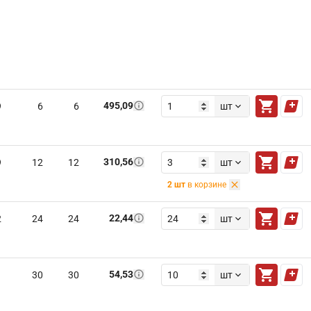
495,09
9
6
6
шт
310,56
9
12
12
шт
2
шт
в корзине
22,44
2
24
24
шт
54,53
1
30
30
шт