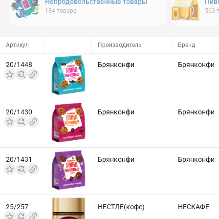
Непродовольственные товары
Пив
134
товара
563
Артикул
Производитель
Бренд
20/1448
Брянконфи
Брянконфи
20/1430
Брянконфи
Брянконфи
20/1431
Брянконфи
Брянконфи
25/257
НЕСТЛЕ(кофе)
НЕСКАФЕ