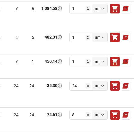
1 084,58
0
6
6
шт
482,31
2
5
5
шт
450,14
5
6
1
шт
35,30
6
24
24
шт
74,61
0
24
24
шт