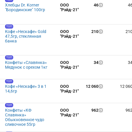
Хлебцы Dr. Korner
ООО
46
4
"Бородинские" 100гр
"Рэйд-21"
ТОП
Кофе «Нескафе» Gold
ООО
210
21
47,5гр, стеклянная
"Рэйд-21"
банка
ТОП
Конфеты «Славянка»
ООО
34
3
Медунок с орехом 1кг
"Рэйд-21"
ТОП
Кофе «Нескафе» 3 в 1
ООО
12 060
12 06
14,6гр
"Рэйд-21"
ТОП
Конфеты «КФ
ООО
962
96
Славянка»
"Рэйд-21"
Обыкновенное чудо
сливочное 55гр