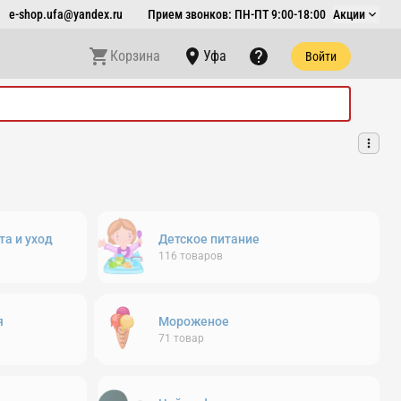
e-shop.ufa@yandex.ru
Прием звонков: ПН-ПТ 9:00-18:00
Акции
Корзина
Уфа
Войти
та и уход
Детское питание
116
товаров
я
Мороженое
71
товар