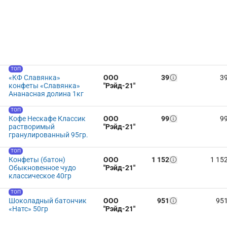
ТОП
«КФ Славянка»
ООО
39
3
конфеты «Славянка»
"Рэйд-21"
Ананасная долина 1кг
ТОП
Кофе Нескафе Классик
ООО
99
9
растворимый
"Рэйд-21"
гранулированный 95гр.
ТОП
Конфеты (батон)
ООО
1 152
1 15
Обыкновенное чудо
"Рэйд-21"
классическое 40гр
ТОП
Шоколадный батончик
ООО
951
95
«Натс» 50гр
"Рэйд-21"