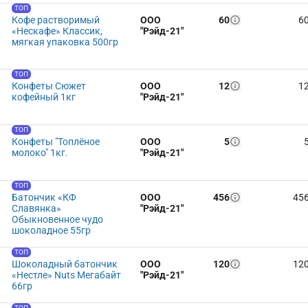
ТОП
Кофе растворимый
ООО
60
6
«Нескафе» Классик,
"Рэйд-21"
мягкая упаковка 500гр
ТОП
Конфеты Сюжет
ООО
12
1
кофейный 1кг
"Рэйд-21"
ТОП
Конфеты "Топлёное
ООО
5
молоко" 1кг.
"Рэйд-21"
ТОП
Батончик «КФ
ООО
456
45
Славянка»
"Рэйд-21"
Обыкновенное чудо
шоколадное 55гр
ТОП
Шоколадный батончик
ООО
120
12
«Нестле» Nuts Мегабайт
"Рэйд-21"
66гр
ТОП