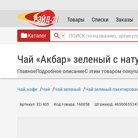
Товары
Списки
Заказы
Каталог
Чай «Акбар» зеленый с нат
Главное
Подробное описание
С этим товаром покуп
Чай, кофе
Чай
Чай зеленый
Чай зеленый пакетирова
Артикул
:
32/405
Код товара
:
160058
Штрихкод
:
4650065524