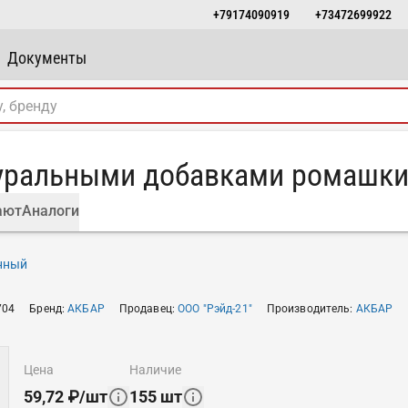
+79174090919
+73472699922
Документы
уральными добавками ромашки 
ают
Аналоги
нный
704
Бренд
:
АКБАР
Продавец
:
ООО "Рэйд-21"
Производитель
:
АКБАР
цена
наличие
59,72
₽
/
шт
155
шт