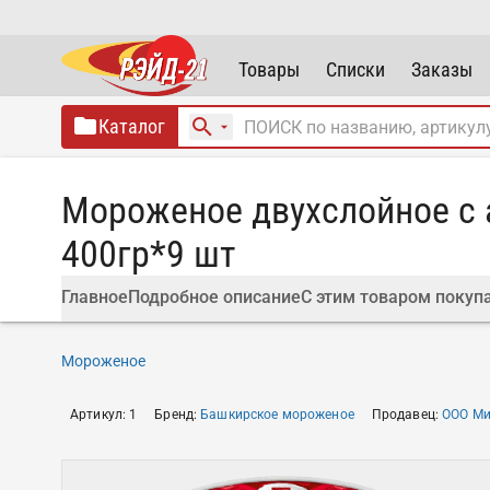
Товары
Списки
Заказы
Каталог
Мороженое двухслойное с а
400гр*9 шт
Главное
Подробное описание
С этим товаром покуп
Мороженое
Артикул
:
1
Бренд
:
Башкирское мороженое
Продавец
:
ООО Ми