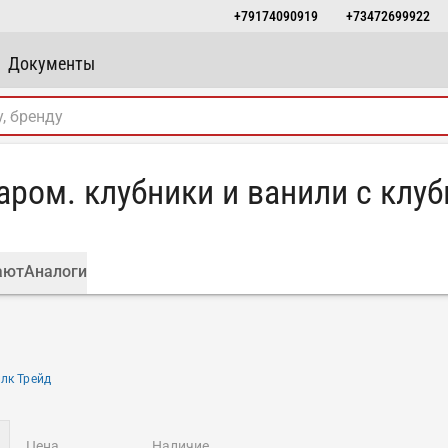
+79174090919
+73472699922
Документы
ром. клубники и ванили с клуб
ают
Аналоги
лк Трейд
цена
наличие