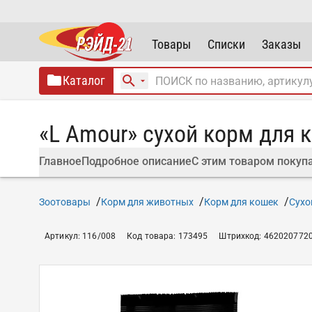
Товары
Списки
Заказы
Каталог
«L Amour» сухой корм для 
Главное
Подробное описание
С этим товаром покуп
Зоотовары
Корм для животных
Корм для кошек
Сухо
Артикул
:
116/008
Код товара
:
173495
Штрихкод
:
462020772