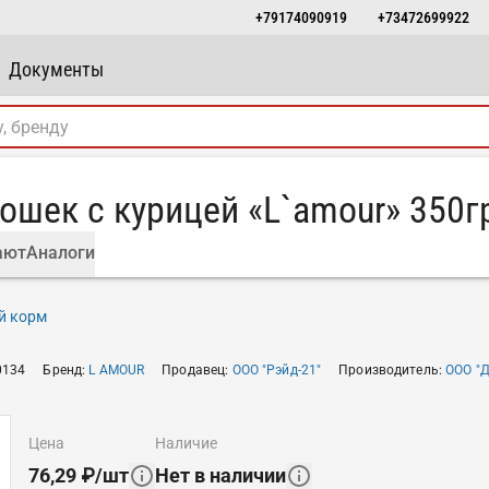
+79174090919
+73472699922
Документы
кошек с курицей «L`amour» 350г
ают
Аналоги
й корм
0134
Бренд
:
L AMOUR
Продавец
:
ООО "Рэйд-21"
Производитель
:
ООО "
цена
наличие
76,29
₽
/
шт
Нет в наличии