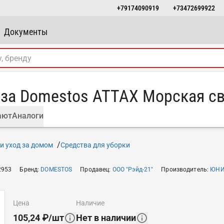
+79174090919
+73472699922
Документы
аза Domestos ATTAX Морская св
ают
Аналоги
и уход за домом
Средства для уборки
2953
Бренд
:
DOMESTOS
Продавец
:
ООО "Рэйд-21"
Производитель
:
ЮНИ
цена
наличие
105,24
₽
/
шт
Нет в наличии