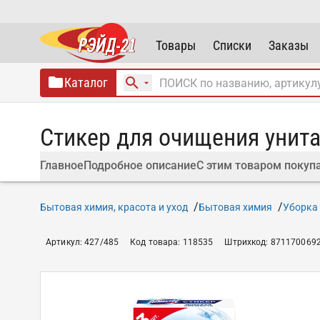
Товары
Списки
Заказы
Каталог
Стикер для очищения унит
Главное
Подробное описание
С этим товаром покуп
Бытовая химия, красота и уход
Бытовая химия
Уборка 
Артикул
:
427/485
Код товара
:
118535
Штрихкод
:
871170069