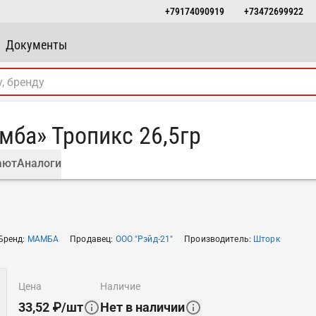
+79174090919
+73472699922
Документы
ба» Тропикс 26,5гр
ают
Аналоги
Бренд
:
МАМБА
Продавец
:
ООО "Рэйд-21"
Производитель
:
Шторк
цена
наличие
33,52
₽
/
шт
Нет в наличии