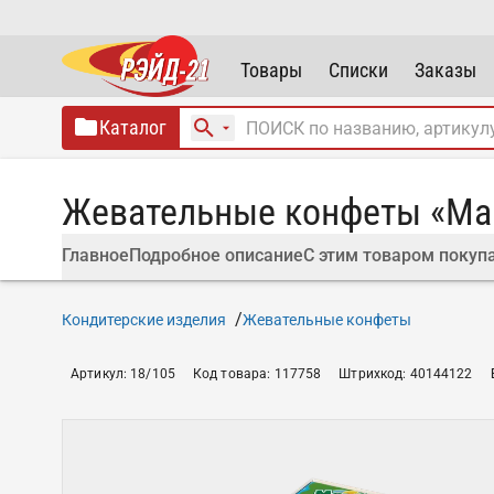
Товары
Списки
Заказы
Каталог
Жевательные конфеты «Мам
Главное
Подробное описание
С этим товаром покуп
Кондитерские изделия
Жевательные конфеты
Артикул
:
18/105
Код товара
:
117758
Штрихкод
:
40144122