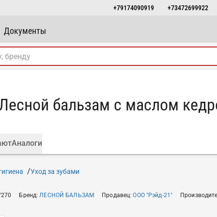
+79174090919
+73472699922
Документы
 Лесной бальзам с маслом кедр
ают
Аналоги
гигиена
Уход за зубами
7270
Бренд
:
ЛЕСНОЙ БАЛЬЗАМ
Продавец
:
ООО "Рэйд-21"
Производит