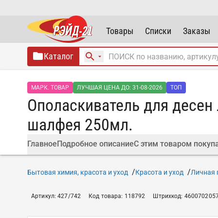
Товары
Списки
Заказы
Каталог
МАРК. ТОВАР
ЛУЧШАЯ ЦЕНА ДО: 31-08-2026
ТОП
Ополаскиватель для десен
шалфея 250мл.
Главное
Подробное описание
С этим товаром покуп
Бытовая химия, красота и уход
Красота и уход
Личная 
Артикул
:
427/742
Код товара
:
118792
Штрихкод
:
460070205