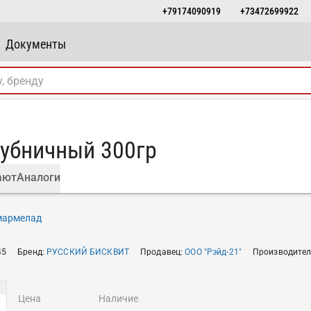
+79174090919
+73472699922
Документы
лубничный 300гр
ают
Аналоги
 мармелад
45
Бренд
:
РУССКИЙ БИСКВИТ
Продавец
:
ООО "Рэйд-21"
Производите
цена
наличие