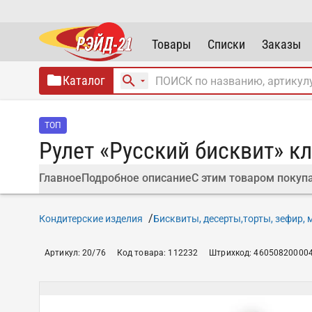
Товары
Списки
Заказы
Каталог
ТОП
Рулет «Русский бисквит» к
Главное
Подробное описание
С этим товаром покуп
Кондитерские изделия
Бисквиты, десерты,торты, зефир,
Артикул
:
20/76
Код товара
:
112232
Штрихкод
:
46050820000